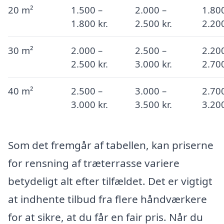
20 m²
1.500 –
2.000 –
1.80
1.800 kr.
2.500 kr.
2.200
30 m²
2.000 –
2.500 –
2.20
2.500 kr.
3.000 kr.
2.700
40 m²
2.500 –
3.000 –
2.70
3.000 kr.
3.500 kr.
3.200
Som det fremgår af tabellen, kan priserne
for rensning af træterrasse variere
betydeligt alt efter tilfældet. Det er vigtigt
at indhente tilbud fra flere håndværkere
for at sikre, at du får en fair pris. Når du