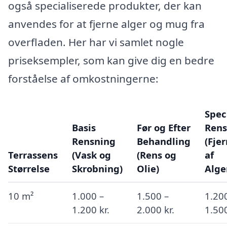
også specialiserede produkter, der kan
anvendes for at fjerne alger og mug fra
overfladen. Her har vi samlet nogle
priseksempler, som kan give dig en bedre
forståelse af omkostningerne:
Spec
Basis
Før og Efter
Rens
Rensning
Behandling
(Fje
Terrassens
(Vask og
(Rens og
af
Størrelse
Skrobning)
Olie)
Alge
10 m²
1.000 –
1.500 –
1.20
1.200 kr.
2.000 kr.
1.500