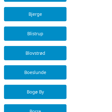
Bjerge
Blistrup
Blovstrød
Boeslunde
Bogø By
Borre