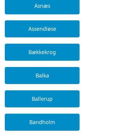
Asnæs
Assendløse
Bækkekrog
Balka
Ballerup
Bandholm