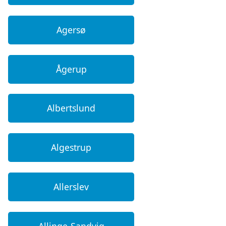
Agersø
Ågerup
Albertslund
Algestrup
Allerslev
Allinge-Sandvig