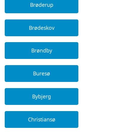
Brøderup
Brødeskov
Brøndby
Buresø
Bybjerg
Christiansø