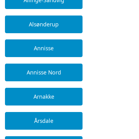
Alsønderup
Annisse
Annisse Nord
Arnakke
Årsdale