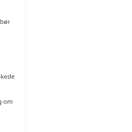
 bør
skede
og om