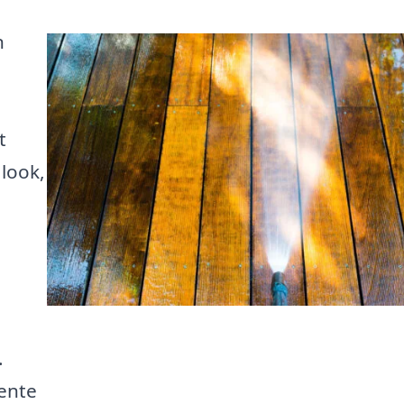
n
t
look,
.
ente