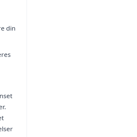
e din
eres
enset
er.
et
elser