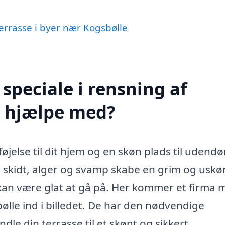
terrasse i byer nær Kogsbølle
speciale i rensning af
e hjælpe med?
øjelse til dit hjem og en skøn plads til udendø
r, skidt, alger og svamp skabe en grim og uskø
 kan være glat at gå på. Her kommer et firma 
bølle ind i billedet. De har den nødvendige
ndle din terrasse til et skønt og sikkert