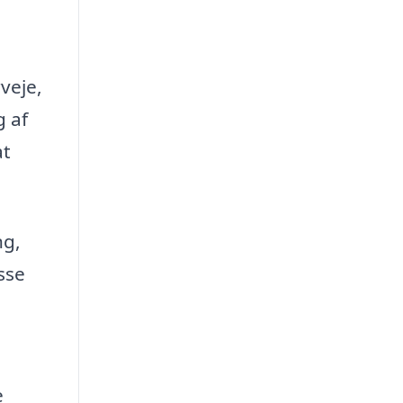
veje,
g af
at
ng,
sse
e