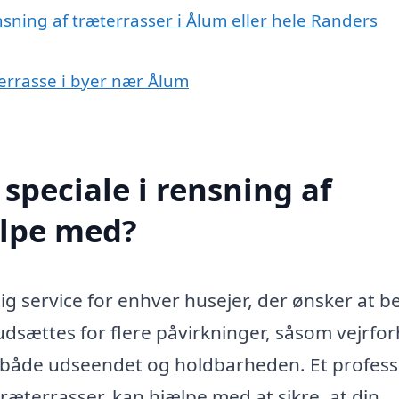
nsning af træterrasser i Ålum eller hele Randers
terrasse i byer nær Ålum
speciale i rensning af
ælpe med?
ig service for enhver husejer, der ønsker at b
udsættes for flere påvirkninger, såsom vejrfor
e både udseendet og holdbarheden. Et profess
 træterrasser, kan hjælpe med at sikre, at din