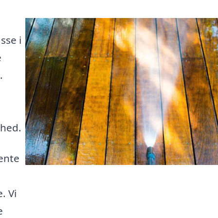
sse i
e
.
rhed.
ente
. Vi
e