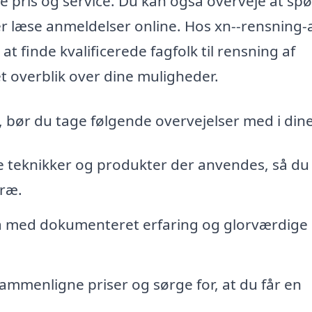
te pris og service. Du kan også overveje at sp
r læse anmeldelser online. Hos xn--rensning-a
at finde kvalificerede fagfolk til rensning af
et overblik over dine muligheder.
t, bør du tage følgende overvejelser med i dine
 teknikker og produkter der anvendes, så du
træ.
a med dokumenteret erfaring og glorværdige
sammenligne priser og sørge for, at du får en