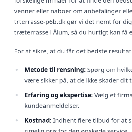
forskellige firmaer for at finde den beds
venner eller naboer om anbefalinger elle
trterrasse-p6b.dk gør vi det nemt for dig 
træterrasse i Ålum, så du hurtigt kan få 
For at sikre, at du får det bedste resulta
Metode til rensning:
Spørg om hvilke
være sikker på, at de ikke skader dit 
Erfaring og ekspertise:
Vælg et firm
kundeanmeldelser.
Kostnad:
Indhent flere tilbud for at 
rimelig pris for den ønskede service.