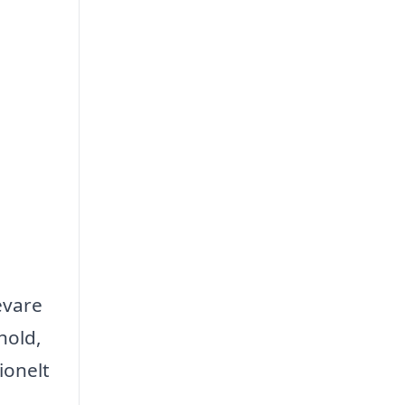
evare
hold,
ionelt