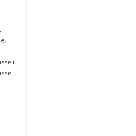
,
de.
sse i
asse