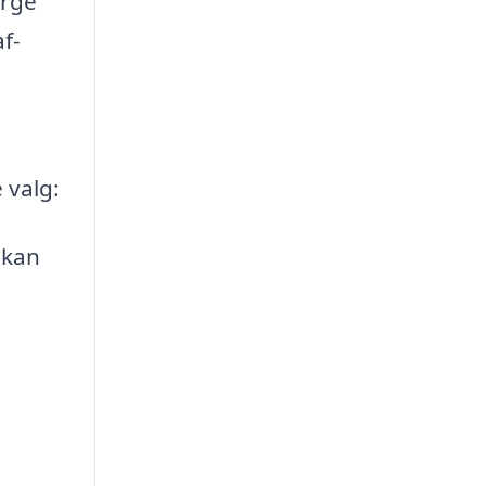
ørge
f-
 valg:
 kan