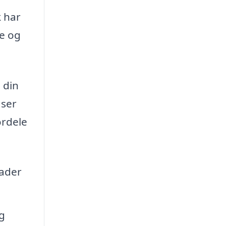
k har
de og
 din
 ser
ordele
kader
g