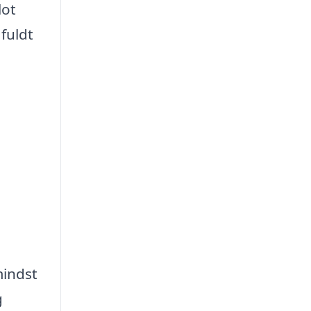
lot
fuldt
mindst
g