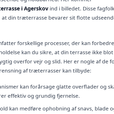
terrasse i Agerskov
ind i billedet. Disse fagfol
e, at din træterrasse bevarer sit flotte udseen
fatter forskellige processer, der kan forbedre
oldelse kan du sikre, at din terrasse ikke blot
ig overfor vejr og slid. Her er nogle af de f
rensning af træterrasser kan tilbyde:
nismer kan forårsage glatte overflader og s
rer effektiv og grundig fjernelse.
old kan medføre ophobning af snavs, blade o