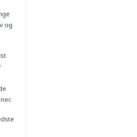
ange
ov og
ist
r
de
ner.
edste