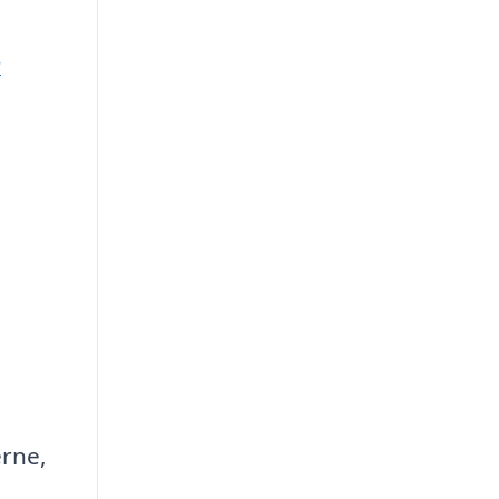
r
rne,