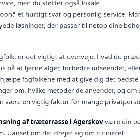
rvice, men du støtter også lokale
 opnå et hurtigt svar og personlig service. M
yede løsninger, der passer til netop dine beh
gfolk, er det vigtigt at overveje, hvad du præc
s på at fjerne alger, forbedre udseendet, elle
l hjælpe fagfolkene med at give dig det bedste
ninger om, hvilke metoder de anvender, og om 
an være en vigtig faktor for mange privatperso
nsning af træterrasse i Agerskov
være din b
rm. Uanset om det drejer sig om rutineret