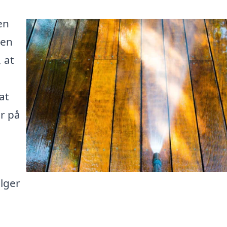
en
 en
, at
at
er på
lger
n