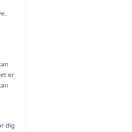
ve.
kan
Det er
kan
r dig