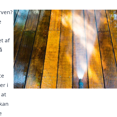
arven?
e
t af
å
te
er i
 at
 kan
e