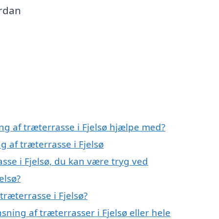
ordan
ng af træterrasse i Fjelsø hjælpe med?
g af træterrasse i Fjelsø
sse i Fjelsø, du kan være tryg ved
elsø?
ræterrasse i Fjelsø?
ning af træterrasser i Fjelsø eller hele