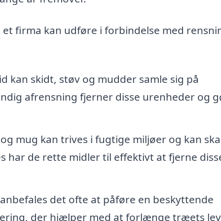
 et firma kan udføre i forbindelse med rensni
id kan skidt, støv og mudder samle sig på
undig afrensning fjerner disse urenheder og g
og mug kan trives i fugtige miljøer og kan sk
har de rette midler til effektivt at fjerne diss
anbefales det ofte at påføre en beskyttende
ring, der hjælper med at forlænge træets lev