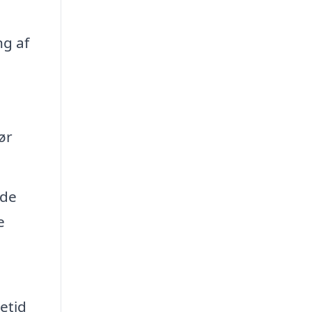
ng af
ør
ade
e
etid