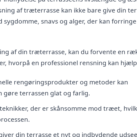
sning af træterrasse kan ikke bare give din te
od sygdomme, snavs og alger, der kan forringe
ning af din træterrasse, kan du forvente en ræ
der, hvorpå en professionel rensning kan hjælp
nelle rengøringsprodukter og metoder kan
 gøre terrassen glat og farlig.
teknikker, der er skånsomme mod træet, hvil
 processen.
iver din terrasse et nyt og indbydende udse