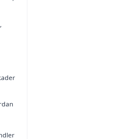
,
kader
ordan
ndler