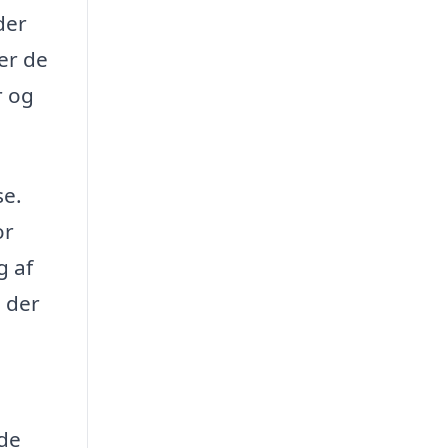
der
er de
r og
se.
or
g af
 der
ede