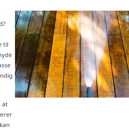
d?
 til
nyde
asse
undig
 at
serer
 kan