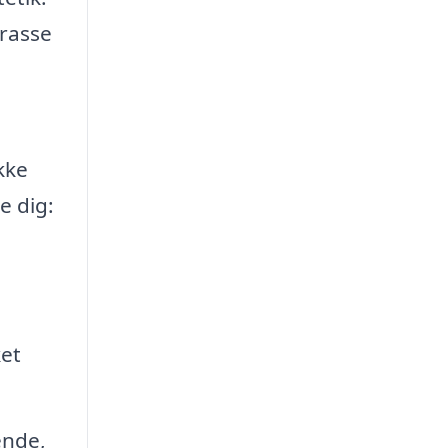
rrasse
kke
e dig:
ket
ende,