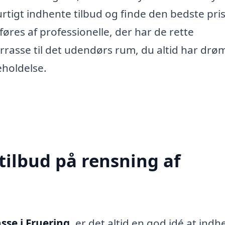
rtigt indhente tilbud og finde den bedste pris
føres af professionelle, der har de rette
errasse til det udendørs rum, du altid har drø
eholdelse.
tilbud på rensning af
sse i Fruering
, er det altid en god idé at indh