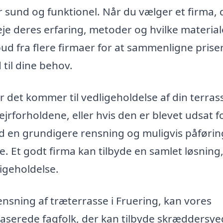
er sund og funktionel. Når du vælger et firma, 
veje deres erfaring, metoder og hvilke material
bud fra flere firmaer for at sammenligne prise
 til dine behov.
år det kommer til vedligeholdelse af din terras
jrforholdene, eller hvis den er blevet udsat f
 en grundigere rensning og muligvis påførin
 Et godt firma kan tilbyde en samlet løsning,
igeholdelse.
 rensning af træterrasse i Fruering, kan vores
baserede fagfolk, der kan tilbyde skræddersy