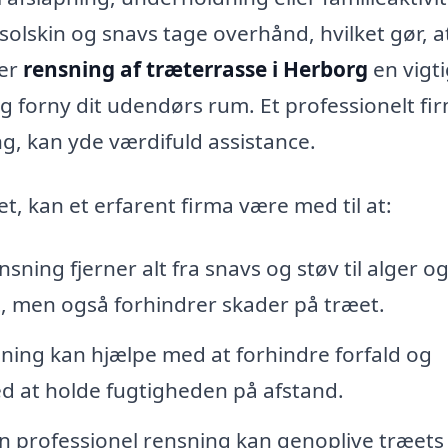
solskin og snavs tage overhånd, hvilket gør, a
 er
rensning af træterrasse i Herborg
en vigti
 forny dit udendørs rum. Et professionelt fi
ng, kan yde værdifuld assistance.
t, kan et erfarent firma være med til at:
sning fjerner alt fra snavs og støv til alger o
t, men også forhindrer skader på træet.
ing kan hjælpe med at forhindre forfald og
ed at holde fugtigheden på afstand.
n professionel rensning kan genoplive træets