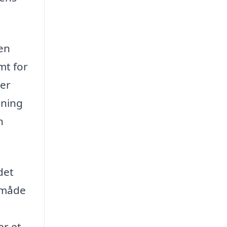
den
mt for
der
sning
n
 det
e måde
er et