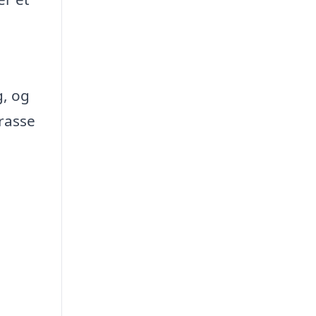
g, og
rrasse