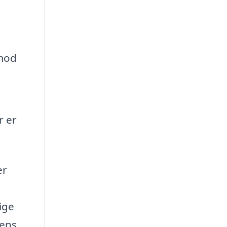
 mod
r er
er
ige
sens