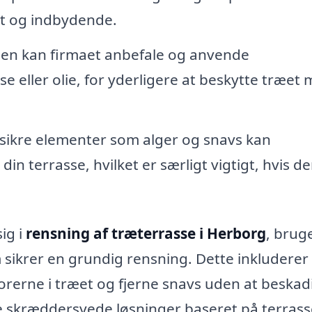
yt og indbydende.
gen kan firmaet anbefale og anvende
e eller olie, for yderligere at beskytte træet
dsikre elementer som alger og snavs kan
 terrasse, hvilket er særligt vigtigt, hvis de
ig i
rensning af træterrasse i Herborg
, brug
sikrer en grundig rensning. Dette inkluderer
orerne i træet og fjerne snavs uden at beskad
e skræddersyede løsninger baseret på terras