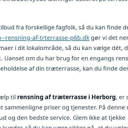
ilbud fra forskellige fagfolk, så du kan finde 
n--rensning-af-trterrasse-p6b.dk
gør vi det ne
irmaer i dit lokalområde, så du kan vælge dét, 
et. Uanset om du har brug for en engangs ren
geholdelse af din træterrasse, kan du finde de
ælp til
rensning af træterrasse i Herborg
, er
 at sammenligne priser og tjenester. På denn
lbud og den bedste service. Glem ikke at tjekke
e kunder, så du kan være sikker på, at du vælg