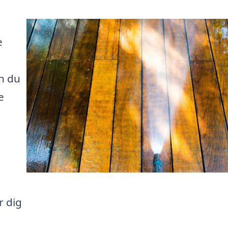
e
n du
e
r dig