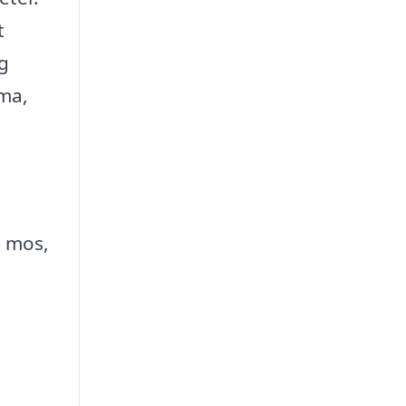
t
g
rma,
g mos,