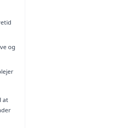
etid
rve og
lejer
l at
nder