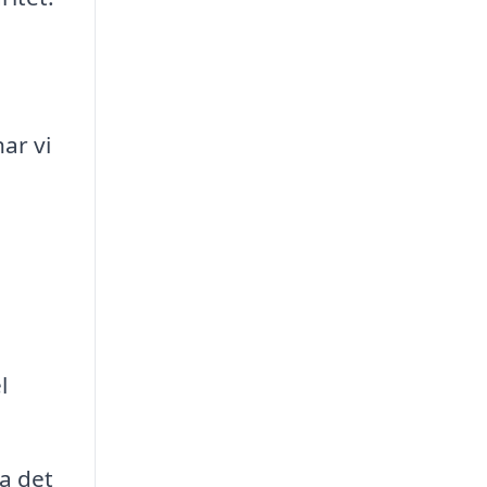
ar vi
l
a det