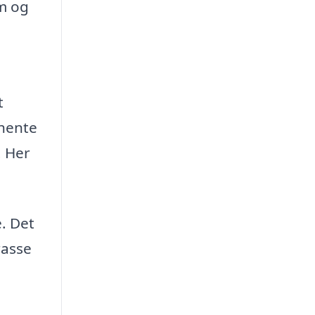
em og
t
dhente
. Her
. Det
rasse