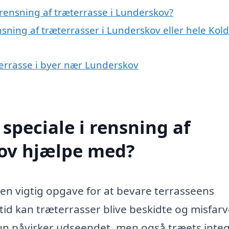
rensning af træterrasse i Lunderskov?
nsning af træterrasser i Lunderskov eller hele Kol
æterrasse i byer nær Lunderskov
speciale i rensning af
kov hjælpe med?
en vigtig opgave for at bevare terrasseens
tid kan træterrasser blive beskidte og misfar
 kun påvirker udseendet, men også træets integ