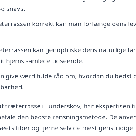
og snavs.
æterrassen korrekt kan man forlænge dens lev
æterrassen kan genopfriske dens naturlige fa
r dit hjems samlede udseende.
an give værdifulde råd om, hvordan du bedst p
dbarhed.
 af træterrasse i Lunderskov, har ekspertisen ti
anbefale den bedste rensningsmetode. De anve
ræets fiber og fjerne selv de mest genstridige