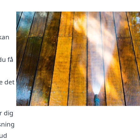
kan
du få
e det
r dig
sning
bud