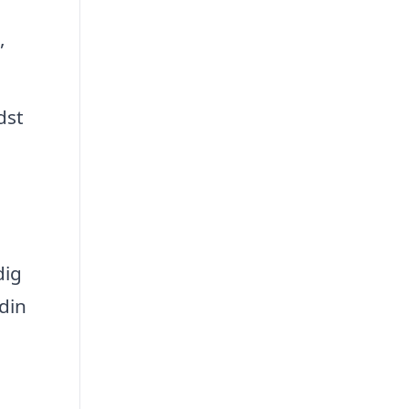
,
dst
dig
din