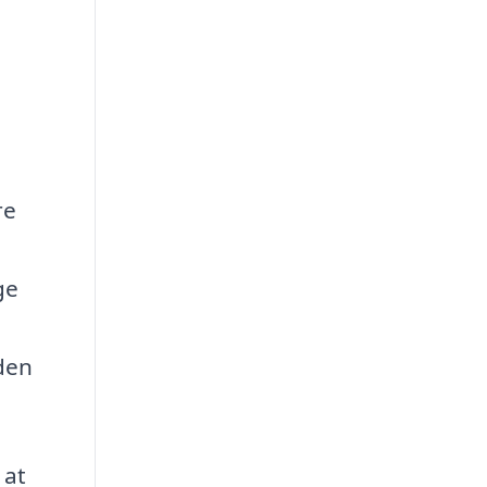
re
ge
 den
 at