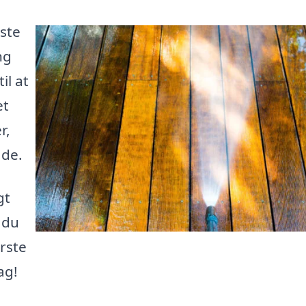
iste
ng
il at
et
r,
åde.
gt
å du
ørste
ag!