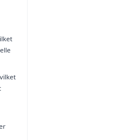
ilket
elle
ilket
t
er