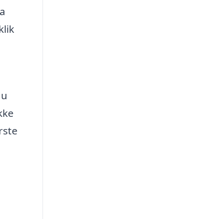
ra
klik
du
kke
rste