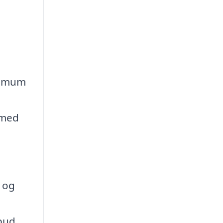
inimum
,
 med
r og
lbud