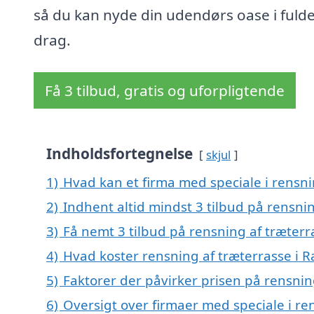
så du kan nyde din udendørs oase i fuld
drag.
Få 3 tilbud, gratis og uforpligtende
Indholdsfortegnelse
skjul
1)
Hvad kan et firma med speciale i rensn
2)
Indhent altid mindst 3 tilbud på rensni
3)
Få nemt 3 tilbud på rensning af træterr
4)
Hvad koster rensning af træterrasse i 
5)
Faktorer der påvirker prisen på rensnin
6)
Oversigt over firmaer med speciale i ren