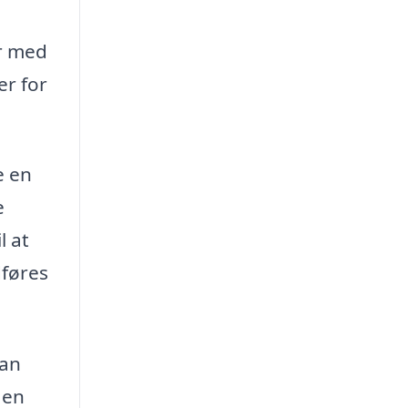
r med
er for
e en
e
l at
dføres
kan
 en