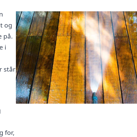
n
dt og
e på.
e i
r står
g
g for,