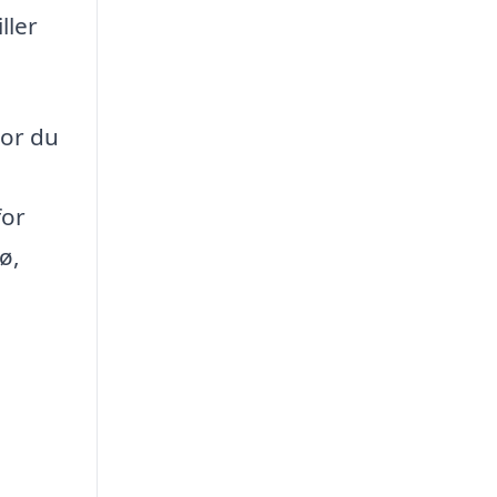
ller
vor du
for
ø,