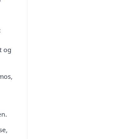
:
t og
 mos,
en.
se,