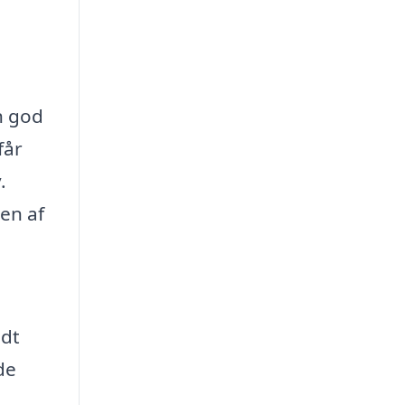
n god
får
.
en af
ndt
de