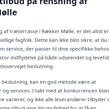
tilbud på rensning af
ølle
 af træterrasse i Rækker Mølle, er det altid e
ellige fagfolk. Dette kan ikke blot sikre, at du 
 service, der passer til dine specifikke behov
stor indflydelse på både udseendet og levetid
velovervejet beslutning.
te beslutning, kan en god metode være at
r og services. I takt med at konkurrencen bla
erne varierer, og ikke alle leverandører tilbyder 
nte tilbud give dig mulighed for at få en