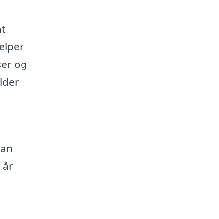
at
jælper
ser og
ælder
t
kan
 år