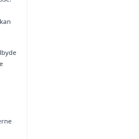
 kan
ilbyde
de
erne