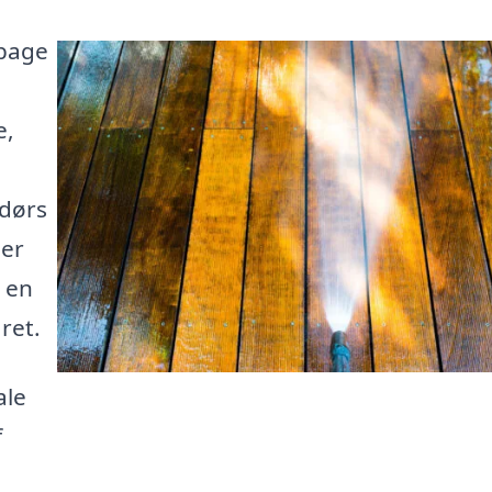
lbage
e,
dørs
der
l en
ret.
ale
f