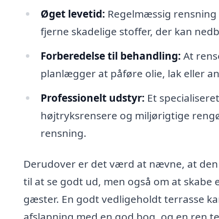
Øget levetid:
Regelmæssig rensning k
fjerne skadelige stoffer, der kan ned
Forberedelse til behandling:
At rense
planlægger at påføre olie, lak eller
Professionelt udstyr:
Et specialisere
højtryksrensere og miljørigtige rengør
rensning.
Derudover er det værd at nævne, at den 
til at se godt ud, men også om at skabe e
gæster. En godt vedligeholdt terrasse kan 
afslapning med en god bog, og en ren te