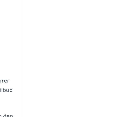
orer
ilbud
n den