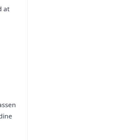
 at
rassen
 dine