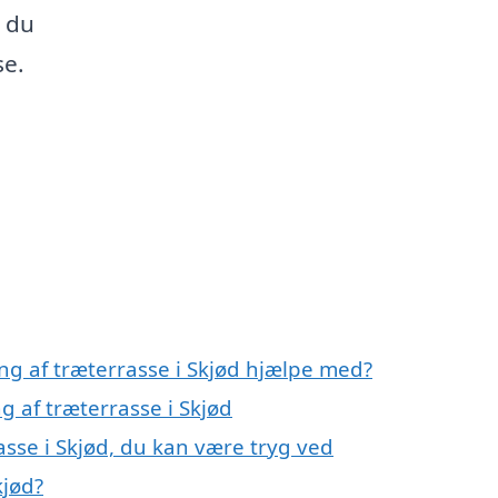
å du
se.
ng af træterrasse i Skjød hjælpe med?
g af træterrasse i Skjød
asse i Skjød, du kan være tryg ved
kjød?