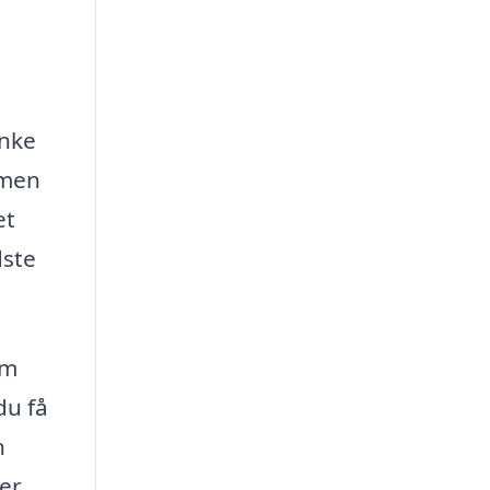
ænke
 men
et
dste
om
du få
n
er