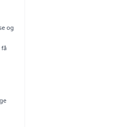
sse og
 få
ige