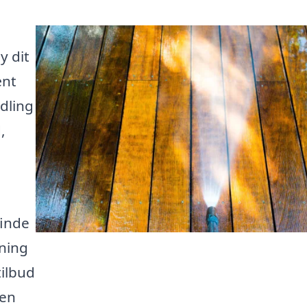
y dit
ænt
dling
,
finde
sning
tilbud
den