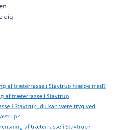
den
e dig
ng af træterrasse i Stavtrup hjælpe med?
g af træterrasse i Stavtrup
asse i Stavtrup, du kan være tryg ved
tavtrup?
ensning af træterrasse i Stavtrup?