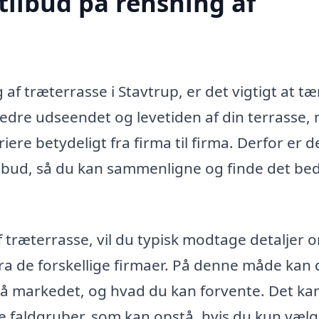
tilbud på rensning af
af træterrasse i Stavtrup, er det vigtigt at t
bedre udseendet og levetiden af din terrasse,
iere betydeligt fra firma til firma. Derfor er d
tilbud, så du kan sammenligne og finde det be
 træterrasse, vil du typisk modtage detaljer 
 de forskellige firmaer. På denne måde kan 
s på markedet, og hvad du kan forvente. Det ka
e faldgruber, som kan opstå, hvis du kun vælg