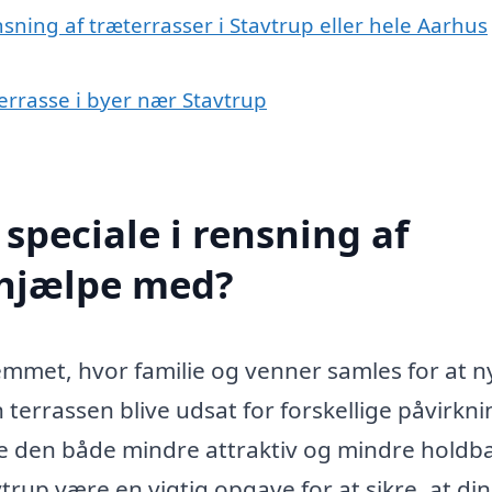
sning af træterrasser i Stavtrup eller hele Aarhus
terrasse i byer nær Stavtrup
speciale i rensning af
 hjælpe med?
jemmet, hvor familie og venner samles for at 
errassen blive udsat for forskellige påvirkni
e den både mindre attraktiv og mindre holdba
trup være en vigtig opgave for at sikre, at din