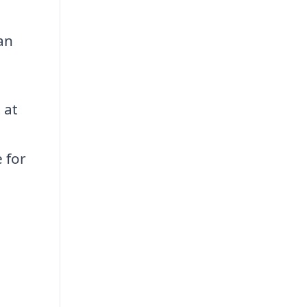
an
 at
 for