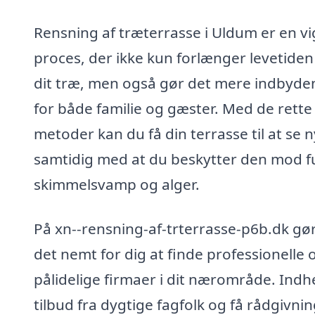
Rensning af træterrasse i Uldum er en vi
proces, der ikke kun forlænger levetiden
dit træ, men også gør det mere indbyd
for både familie og gæster. Med de rette
metoder kan du få din terrasse til at se n
samtidig med at du beskytter den mod f
skimmelsvamp og alger.
På xn--rensning-af-trterrasse-p6b.dk gør
det nemt for dig at finde professionelle 
pålidelige firmaer i dit nærområde. Indh
tilbud fra dygtige fagfolk og få rådgivni