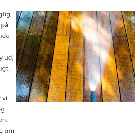
gtig
 på
ende
y ud,
ugt,
 vi
og
ent
ng om