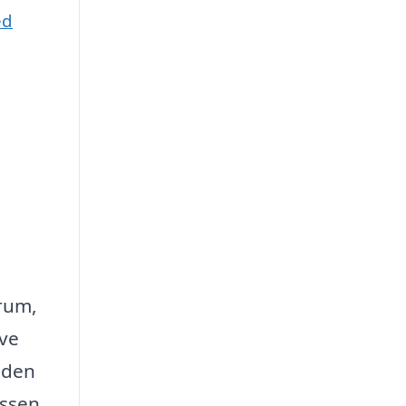
ed
 rum,
ive
tiden
assen.