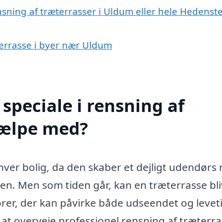
nsning af træterrasser i Uldum eller hele Hedenst
æterrasse i byer nær Uldum
speciale i rensning af
jælpe med?
enhver bolig, da den skaber et dejligt udendørs
en. Men som tiden går, kan en træterrasse bl
torer, der kan påvirke både udseendet og leve
 at overveje professionel rensning af træterr