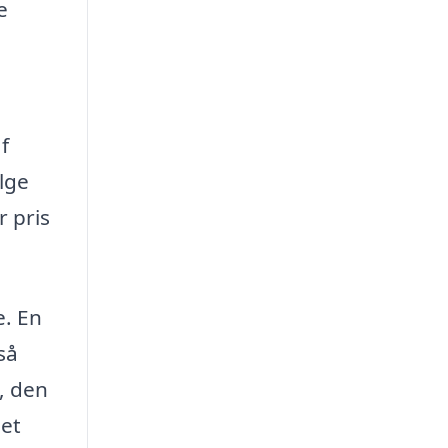
e
f
lge
r pris
e. En
så
, den
det