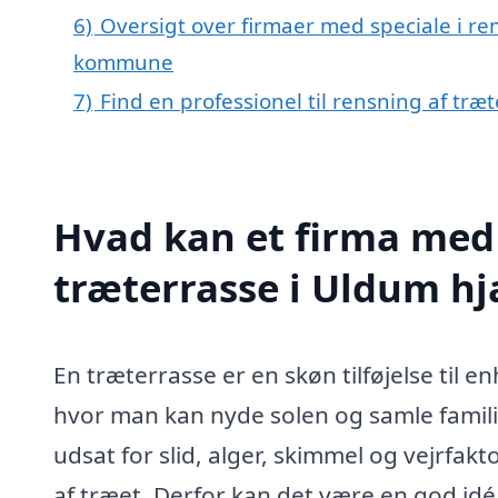
6)
Oversigt over firmaer med speciale i re
kommune
7)
Find en professionel til rensning af tr
Hvad kan et firma med 
træterrasse i Uldum h
En træterrasse er en skøn tilføjelse til 
hvor man kan nyde solen og samle famili
udsat for slid, alger, skimmel og vejrfak
af træet. Derfor kan det være en god idé