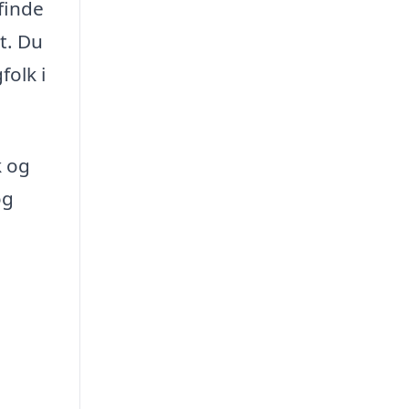
finde
t. Du
folk i
k og
og