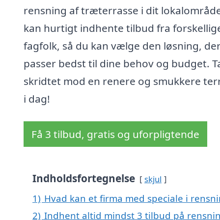
rensning af træterrasse i dit lokalområd
kan hurtigt indhente tilbud fra forskellig
fagfolk, så du kan vælge den løsning, de
passer bedst til dine behov og budget. T
skridtet mod en renere og smukkere ter
i dag!
Få 3 tilbud, gratis og uforpligtende
Indholdsfortegnelse
skjul
1)
Hvad kan et firma med speciale i rensn
2)
Indhent altid mindst 3 tilbud på rensni