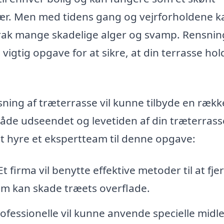
ær. Men med tidens gang og vejrforholdene k
iltrak mange skadelige alger og svamp. Rensnin
igtig opgave for at sikre, at din terrasse hol
sning af træterrasse vil kunne tilbyde en rækk
 både udseendet og levetiden af din træterrass
 at hyre et ekspertteam til denne opgave:
t firma vil benytte effektive metoder til at fje
om kan skade træets overflade.
ofessionelle vil kunne anvende specielle midle