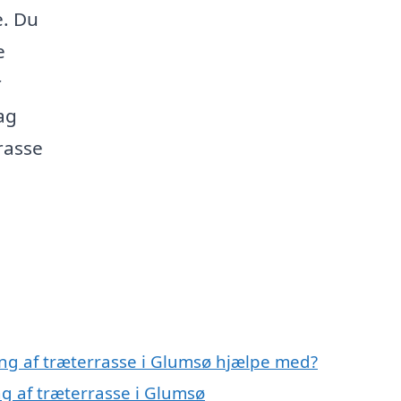
e. Du
e
r
ag
rasse
ing af træterrasse i Glumsø hjælpe med?
ng af træterrasse i Glumsø