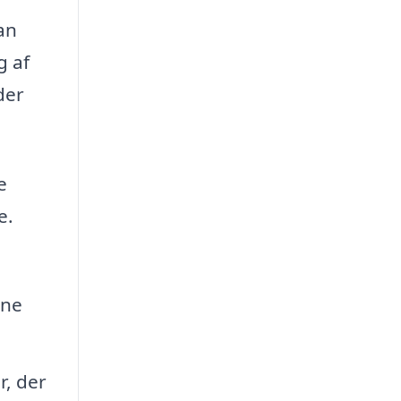
an
g af
der
e
e.
rne
r, der