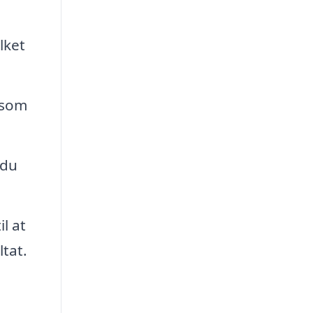
lket
åsom
 du
l at
tat.