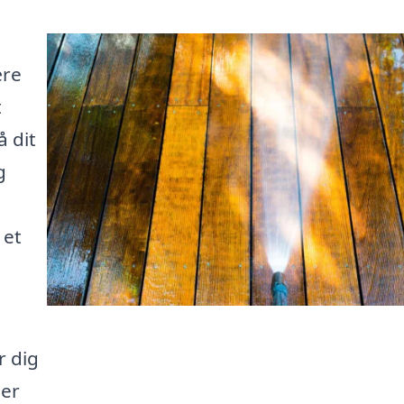
ære
t
 dit
g
 et
r dig
der