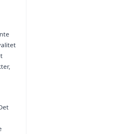
ente
alitet
t
ter,
Det
e