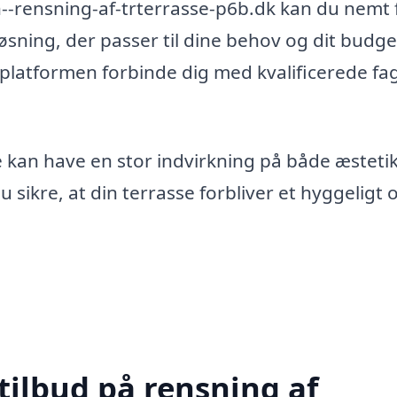
n--rensning-af-trterrasse-p6b.dk kan du nemt 
løsning, der passer til dine behov og dit budge
l platformen forbinde dig med kvalificerede fag
se kan have en stor indvirkning på både æsteti
sikre, at din terrasse forbliver et hyggeligt 
tilbud på rensning af