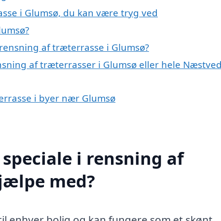
asse i Glumsø, du kan være tryg ved
Glumsø?
rensning af træterrasse i Glumsø?
nsning af træterrasser i Glumsø eller hele Næstve
æterrasse i byer nær Glumsø
speciale i rensning af
hjælpe med?
e til enhver bolig og kan fungere som et skønt