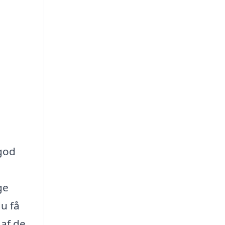
 god
ge
u få
 af de