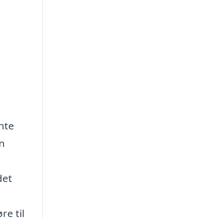
nte
en
det
re til