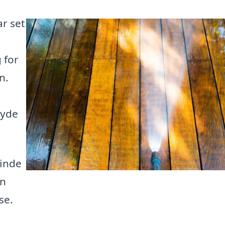
r set
 for
n.
nyde
finde
an
se.