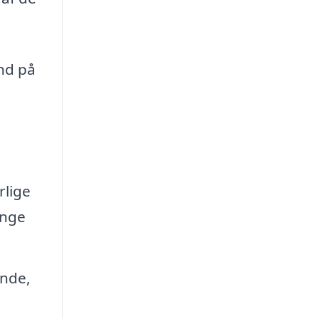
nd på
rlige
enge
ende,