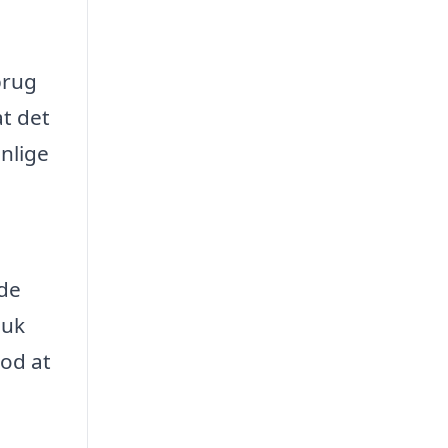
brug
t det
nlige
yde
muk
mod at