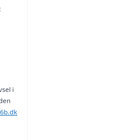
t
sel i
 den
p6b.dk