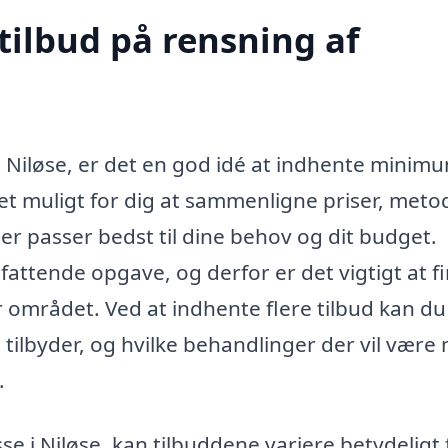
tilbud på rensning af
i Niløse, er det en god idé at indhente minimu
 det muligt for dig at sammenligne priser, meto
er passer bedst til dine behov og dit budget.
attende opgave, og derfor er det vigtigt at f
or området. Ved at indhente flere tilbud kan d
 tilbyder, og hvilke behandlinger der vil være
.
e i Niløse, kan tilbuddene variere betydeligt 