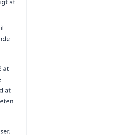
igt at
il
ende
é at
e
d at
teten
ser.