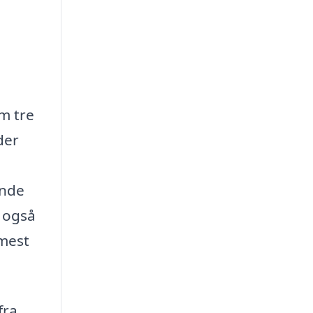
m tre
der
inde
u også
 mest
fra