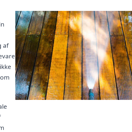
in
g af
bevare
ikke
å om
ale
f
em