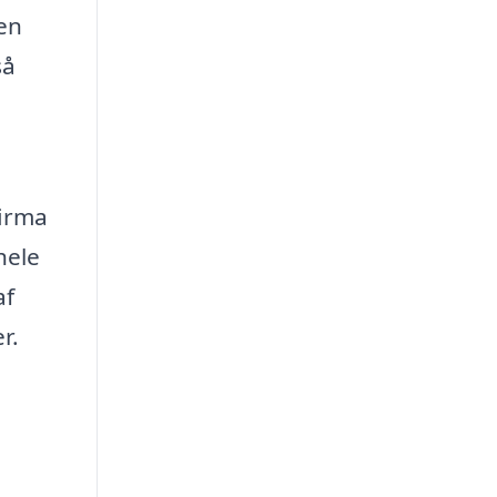
 en
så
firma
hele
af
r.