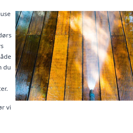
huse
dørs
vs
både
n du
er.
r vi