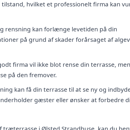
tilstand, hvilket et professionelt firma kan v
 rensning kan forlænge levetiden på din
tioner på grund af skader forårsaget af alge
godt firma vil ikke blot rense din terrasse, me
sse på den fremover.
ing kan få din terrasse til at se ny og indby
 underholder gæster eller ønsker at forbedre d
af træterrasse i Ølsted Strandhuse, kan du ben