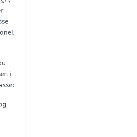
er
sse
ionel.
du
æn i
rasse:
 og