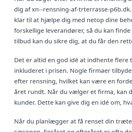
dig af xn--rensning-af-trterrasse-p6b.dk.
klar til at hjælpe dig med netop dine be
forskellige leverandører, så du kan find
tilbud kan du sikre dig, at du får den rette
Det er altid en god idé at indhente flere
inkluderet i prisen. Nogle firmaer tilby
efter rensning, hvilket kan være en forde
året rundt. Når du vælger et firma, kan 
kunder. Dette kan give dig en idé om, hvad
Når du planlægger at få renset din træte
sæsonen. Foråret og efteråret er ofte de