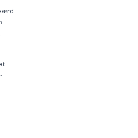
 værd
n
t
at
-