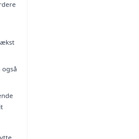
urdere
vækst
n også
dende
it
ytte