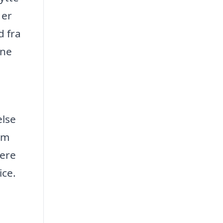
 er
d fra
gne
else
rm
gere
ice.