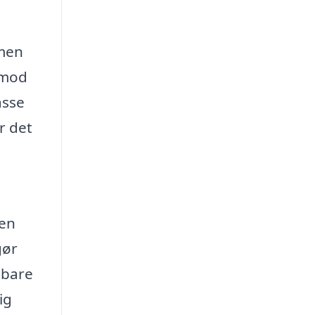
 men
 mod
asse
r det
den
gør
 bare
ig