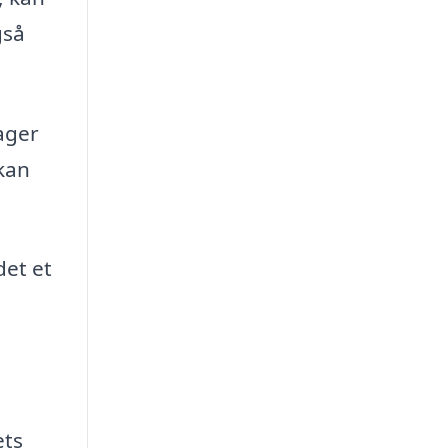
gså
rager
 kan
det et
ets