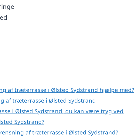
ringe
med
ing af træterrasse i Ølsted Sydstrand hjælpe med?
ng af træterrasse i Ølsted Sydstrand
asse i Ølsted Sydstrand, du kan være tryg ved
lsted Sydstrand?
rensning af træterrasse i Ølsted Sydstrand?