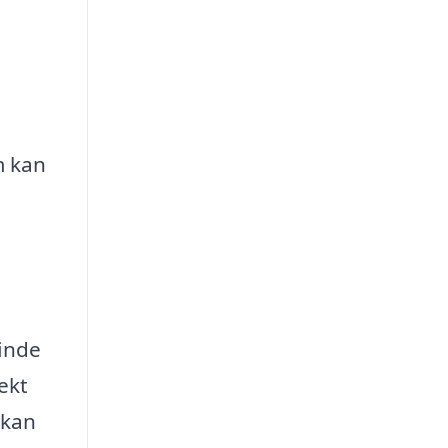
m kan
finde
ekt
 kan