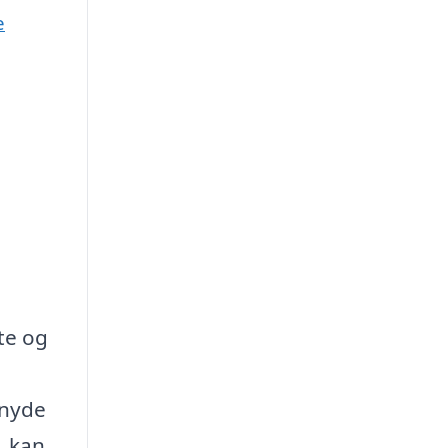
e
dte og
 nyde
, kan