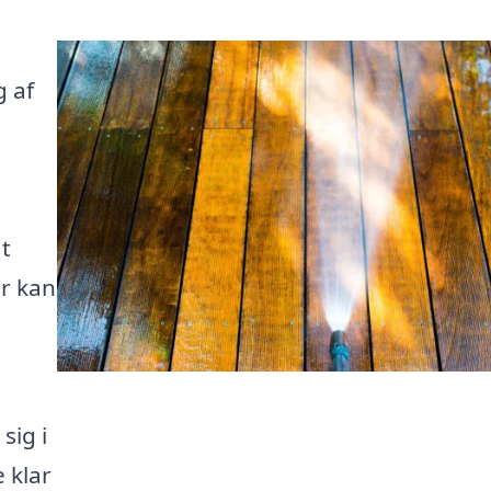
g af
t
er kan
sig i
 klar