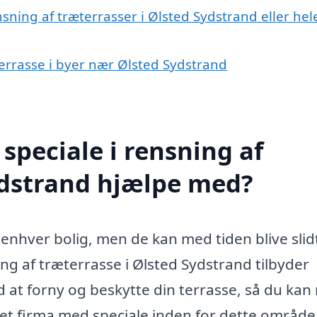
sning af træterrasser i Ølsted Sydstrand eller hel
terrasse i byer nær Ølsted Sydstrand
speciale i rensning af
ydstrand hjælpe med?
il enhver bolig, men de kan med tiden blive sli
g af træterrasse i Ølsted Sydstrand tilbyder
d at forny og beskytte din terrasse, så du kan
et firma med speciale inden for dette område