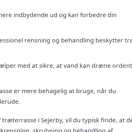
mere indbydende ud og kan forbedre din
essionel rensning og behandling beskytter tr
lper med at sikre, at vand kan dræne ordentl
asse er mere behagelig at bruge, når du
derude.
træterrasse i Sejerby, vil du typisk finde, at d
rykrensning, skrubning og behandling af