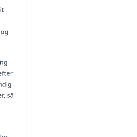
it
 og
ing
efter
ndig
r, så
ler