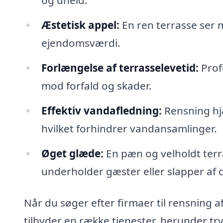
og uheld.
Æstetisk appel:
En ren terrasse ser 
ejendomsværdi.
Forlængelse af terrasselevetid:
Prof
mod forfald og skader.
Effektiv vandafledning:
Rensning hjæ
hvilket forhindrer vandansamlinger.
Øget glæde:
En pæn og velholdt terr
underholder gæster eller slapper af 
Når du søger efter firmaer til rensning af 
tilbyder en række tjenester, herunder t