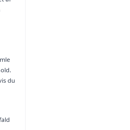
n
amle
hold.
vis du
fald