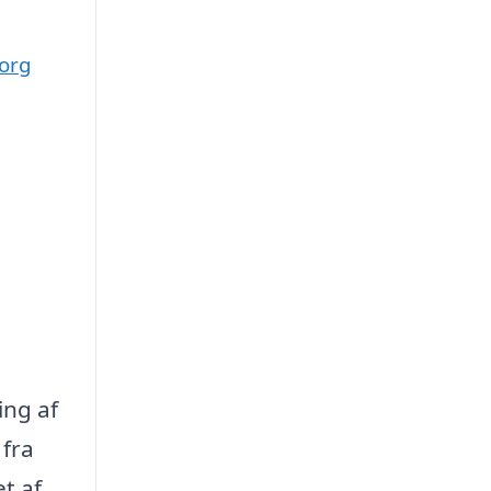
borg
ing af
 fra
t af