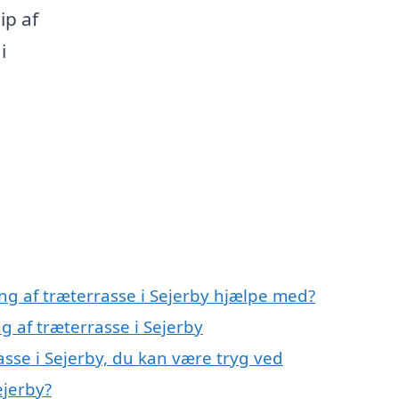
ip af
i
ng af træterrasse i Sejerby hjælpe med?
g af træterrasse i Sejerby
asse i Sejerby, du kan være tryg ved
ejerby?