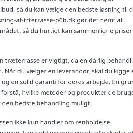
ilbud, så du kan vælge den bedste løsning til d
ing-af-trterrasse-p6b.dk gør det nemt at
 området, så du hurtigt kan sammenligne priser
din træterrasse er vigtigt, da en dårlig behandl
t. Når du vælger en leverandør, skal du kigge 
og en solid garanti for deres arbejde. En gru
 forstå, hvilke metoder og produkter de bruge
år den bedste behandling muligt.
assen ikke kun handler om renholdelse.
nsning, kan hold øje med eventuelle skader el