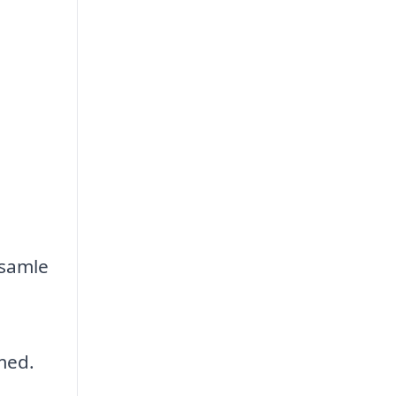
 samle
med.