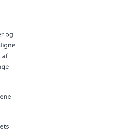
er og
nligne
 af
nge
lene
dets