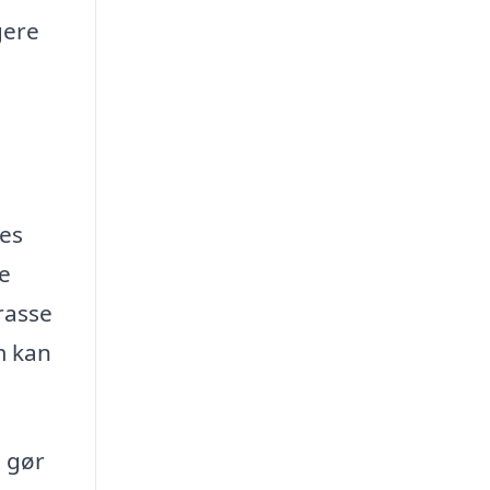
gere
e
res
ve
rrasse
m kan
t gør