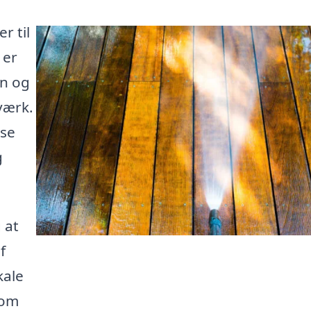
r til
 er
en og
værk.
sse
g
 at
f
kale
som