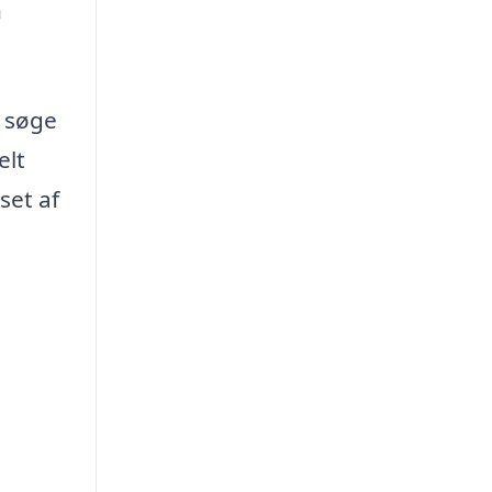
n
t søge
elt
set af