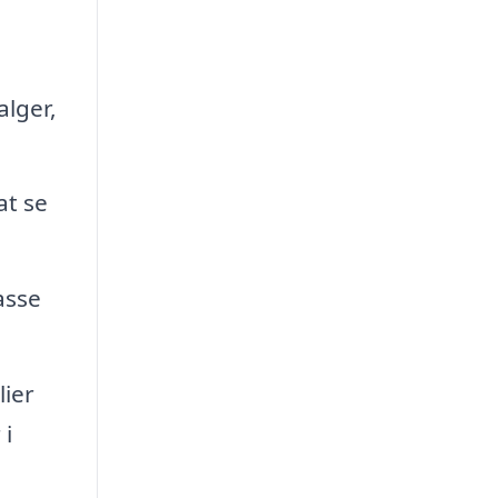
lger,
at se
asse
lier
 i