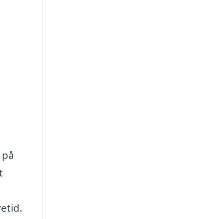
v på
t
etid.