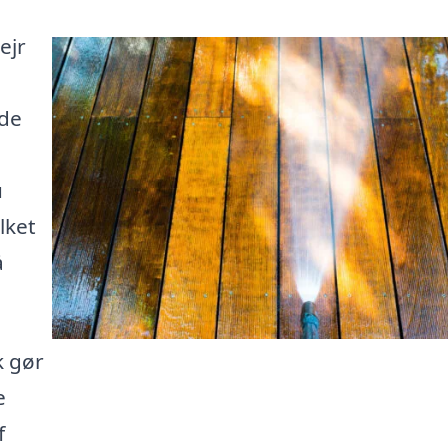
ejr
åde
u
lket
å
k gør
e
f