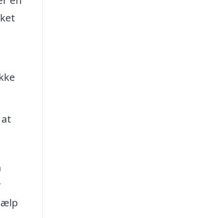
er en
sket
ikke
 at
m
r
jælp