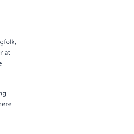
t
gfolk,
r at
e
ing
nere