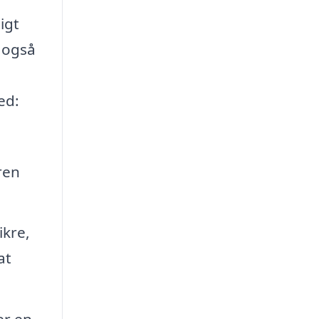
igt
n også
ed:
ren
ikre,
at