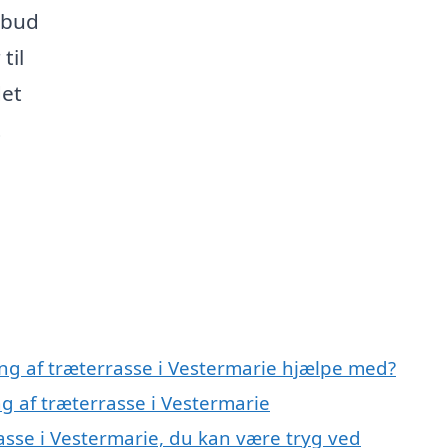
lbud
til
det
t
ing af træterrasse i Vestermarie hjælpe med?
ng af træterrasse i Vestermarie
asse i Vestermarie, du kan være tryg ved