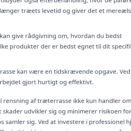
ilbyder også efterbehandling, hvor de påfør
rlænger træets levetid og giver det et mereæl
 kan give rådgivning om, hvordan du bedst
ke produkter der er bedst egnet til dit specif
rasse kan være en tidskrævende opgave. Ved
rbejdet gjort hurtigt og effektivt.
nel rensning af træterrasse ikke kun handler o
t skader udvikler sig og minimerer risikoen fo
 samler sig. Ved at investere i professionel h