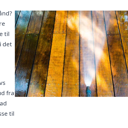
hånd?
re
 til
i det
vs
ud fra
Lad
se til