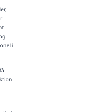
er,
er
at
 og
onel i
få
ktion