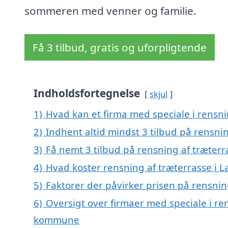
sommeren med venner og familie.
Få 3 tilbud, gratis og uforpligtende
Indholdsfortegnelse
skjul
1)
Hvad kan et firma med speciale i rensn
2)
Indhent altid mindst 3 tilbud på rensni
3)
Få nemt 3 tilbud på rensning af træterr
4)
Hvad koster rensning af træterrasse i L
5)
Faktorer der påvirker prisen på rensnin
6)
Oversigt over firmaer med speciale i re
kommune