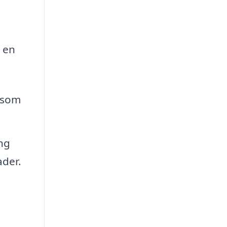
m en
såsom
ng
ader.