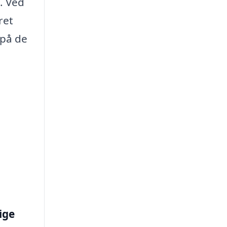
. Ved
ret
 på de
lige