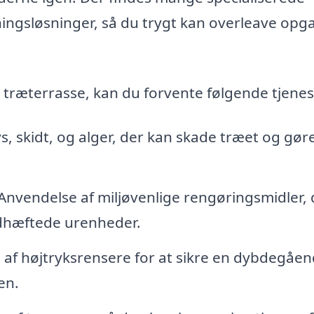
sningsløsninger, så du trygt kan overleave opg
n træterrasse, kan du forvente følgende tjenes
s, skidt, og alger, der kan skade træet og gør
Anvendelse af miljøvenlige rengøringsmidler, 
edhæftede urenheder.
 af højtryksrensere for at sikre en dybdegåe
en.