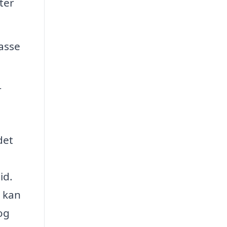
ter
asse
r
det
id.
e kan
og