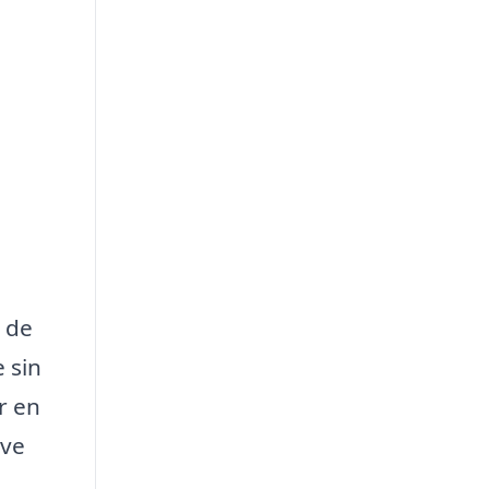
r de
 sin
r en
ive