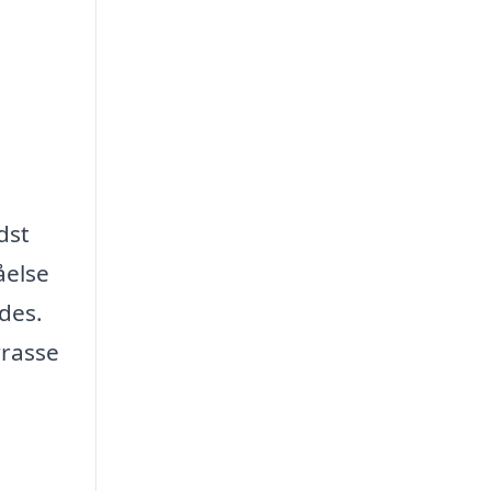
dst
åelse
ydes.
rrasse