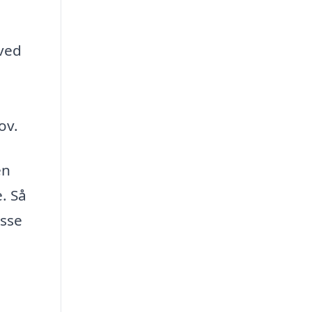
 ved
ov.
en
. Så
asse