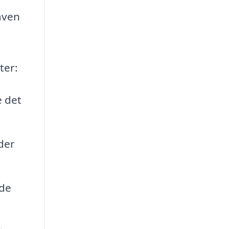
aven
ter:
e det
der
nde