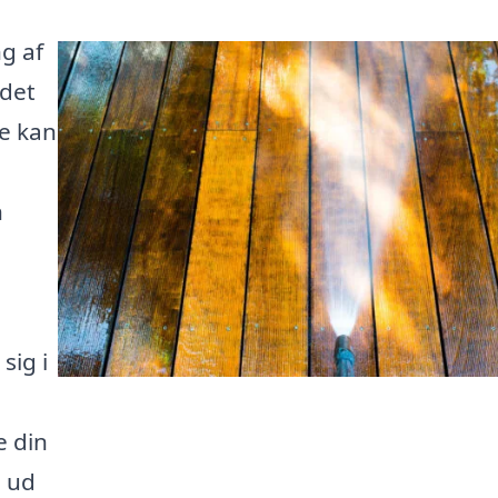
g af
 det
se kan
n
sig i
e din
e ud