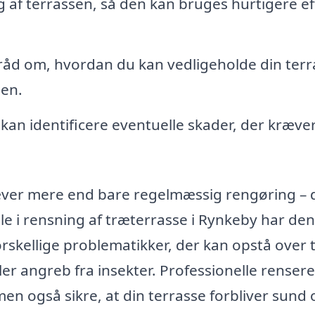
 af terrassen, så den kan bruges hurtigere ef
 råd om, hvordan du kan vedligeholde din terr
den.
kan identificere eventuelle skader, der kræve
æver mere end bare regelmæssig rengøring – 
le i rensning af træterrasse i Rynkeby har den
rskellige problematikker, der kan opstå over t
ler angreb fra insekter. Professionelle renser
men også sikre, at din terrasse forbliver sund 