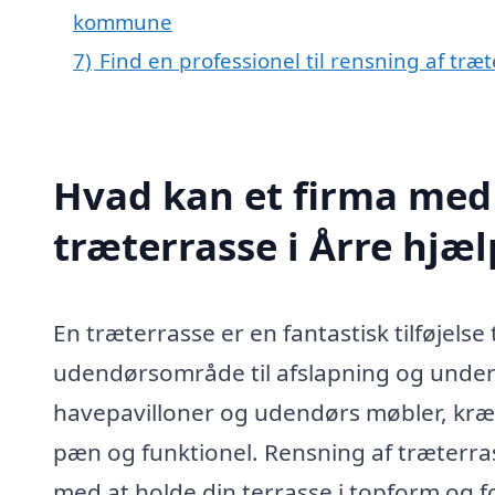
kommune
7)
Find en professionel til rensning af træ
Hvad kan et firma med 
træterrasse i Årre hjæ
En træterrasse er en fantastisk tilføjelse
udendørsområde til afslapning og unde
havepavilloner og udendørs møbler, kræv
pæn og funktionel. Rensning af træterrass
med at holde din terrasse i topform og f