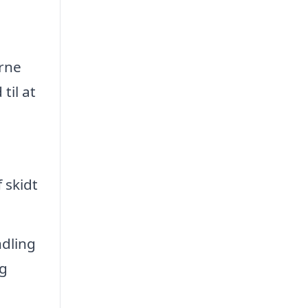
erne
til at
 skidt
dling
og