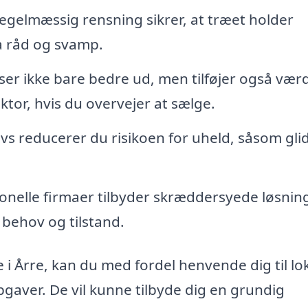
gelmæssig rensning sikrer, at træet holder
a råd og svamp.
er ikke bare bedre ud, men tilføjer også værdi
aktor, hvis du overvejer at sælge.
avs reducerer du risikoen for uheld, såsom gl
onelle firmaer tilbyder skræddersyede løsning
e behov og tilstand.
 i Årre, kan du med fordel henvende dig til lo
gaver. De vil kunne tilbyde dig en grundig