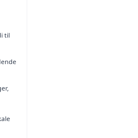
 til
idende
er,
kale