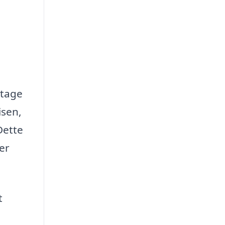
 tage
isen,
Dette
er
t