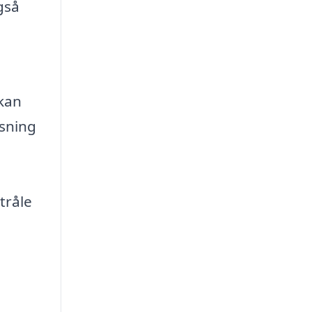
gså
 kan
nsning
tråle