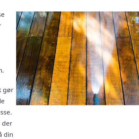
se
r
m.
k gør
le
asse.
, der
å din