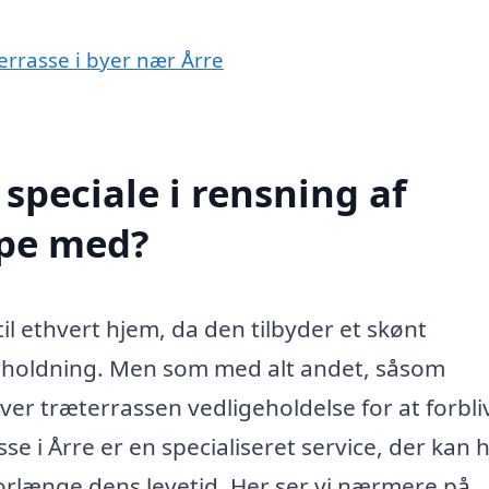
terrasse i byer nær Årre
speciale i rensning af
lpe med?
 til ethvert hjem, da den tilbyder et skønt
rholdning. Men som med alt andet, såsom
er træterrassen vedligeholdelse for at forbli
e i Årre er en specialiseret service, der kan 
orlænge dens levetid. Her ser vi nærmere på,