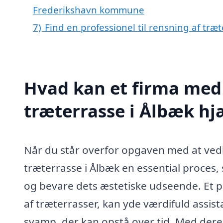
Frederikshavn kommune
7)
Find en professionel til rensning af træ
Hvad kan et firma med 
træterrasse i Ålbæk h
Når du står overfor opgaven med at vedl
træterrasse i Ålbæk en essential proces,
og bevare dets æstetiske udseende. Et pro
af træterrasser, kan yde værdifuld assist
svamp, der kan opstå over tid. Med deres