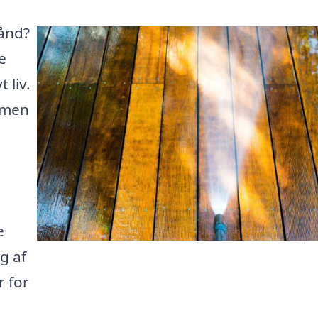
hånd?
e
 liv.
, men
e
g af
 for