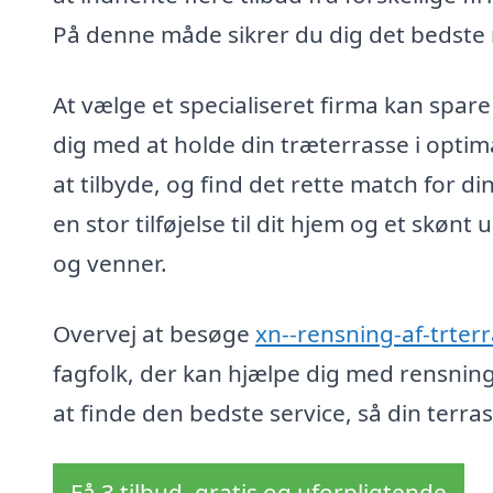
På denne måde sikrer du dig det bedste m
At vælge et specialiseret firma kan spar
dig med at holde din træterrasse i optim
at tilbyde, og find det rette match for 
en stor tilføjelse til dit hjem og et skø
og venner.
Overvej at besøge
xn--rensning-af-trter
fagfolk, der kan hjælpe dig med rensning
at finde den bedste service, så din terrass
Få 3 tilbud, gratis og uforpligtende