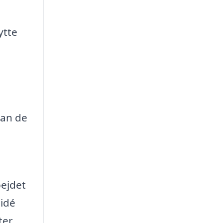
ytte
kan de
bejdet
 idé
ter.