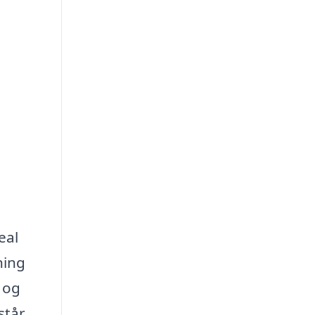
eal
ning
r og
står