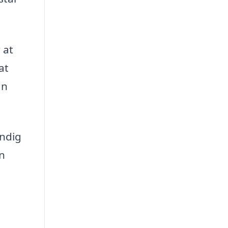
 at
at
an
undig
n