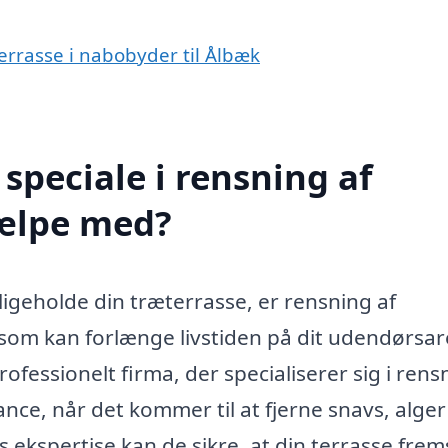
terrasse i nabobyder til Ålbæk
speciale i rensning af
jælpe med?
igeholde din træterrasse, er rensning af
 som kan forlænge livstiden på dit udendørsar
fessionelt firma, der specialiserer sig i rens
ance, når det kommer til at fjerne snavs, alge
 ekspertise kan de sikre, at din terrasse frem