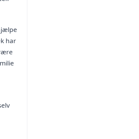
hjælpe
æk har
 være
milie
selv