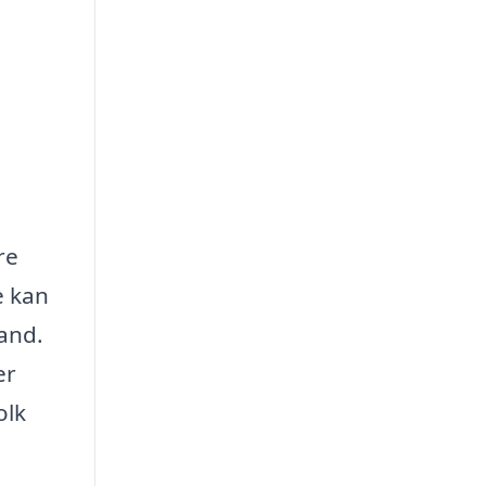
re
e kan
and.
er
olk