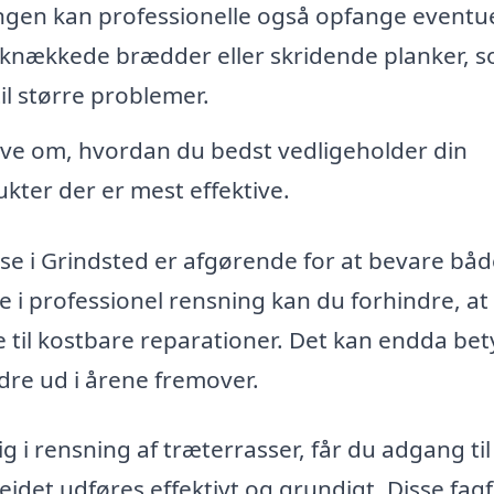
gen kan professionelle også opfange eventue
 knækkede brædder eller skridende planker, 
il større problemer.
ive om, hvordan du bedst vedligeholder din
kter der er mest effektive.
e i Grindsted er afgørende for at bevare båd
re i professionel rensning kan du forhindre, a
 til kostbare reparationer. Det kan endda bet
dre ud i årene fremover.
ig i rensning af træterrasser, får du adgang til
ejdet udføres effektivt og grundigt. Disse fagf