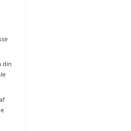
sse
å din
le
af
re