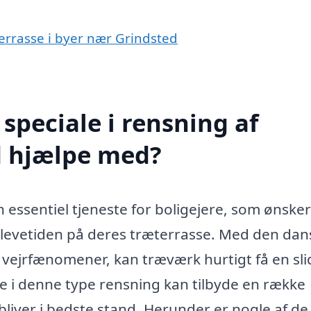
terrasse i byer nær Grindsted
speciale i rensning af
d hjælpe med?
 essentiel tjeneste for boligejere, som ønsker
 levetiden på deres træterrasse. Med den dan
e vejrfænomener, kan træværk hurtigt få en sli
e i denne type rensning kan tilbyde en række
orbliver i bedste stand. Herunder er nogle af de