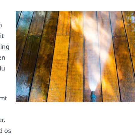
n
it
ning
en
du
emt
r.
d os