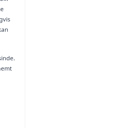
ke
gvis
kan
sinde.
 nemt