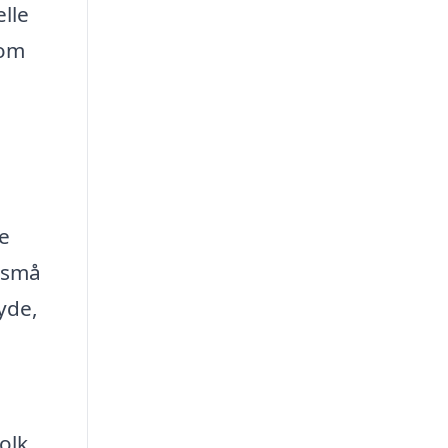
lle
som
e
t små
yde,
olk