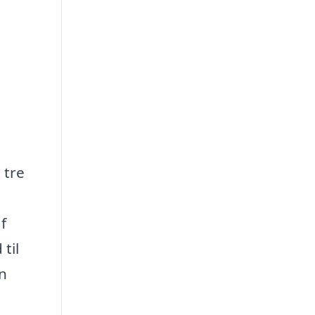
 tre
f
til
n