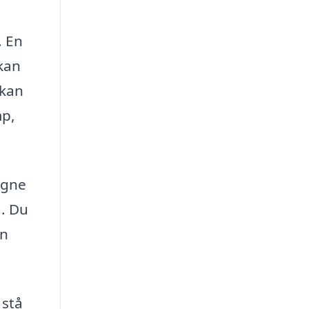
. En
kan
 kan
mp,
igne
g. Du
en
 stå