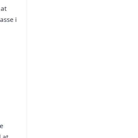
 at
asse i
te
d at