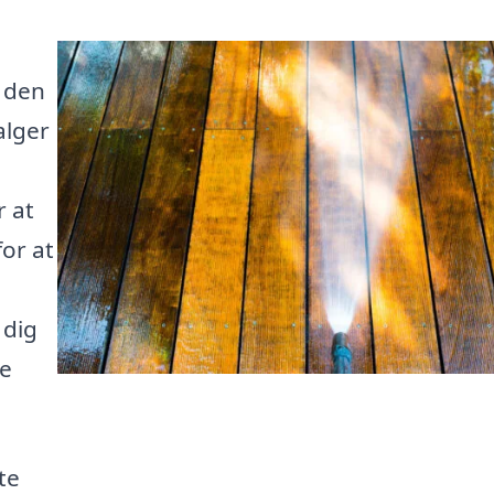
 den
alger
r at
or at
 dig
ge
te