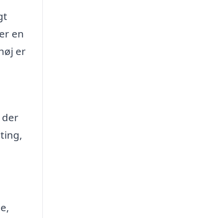
gt
er en
høj er
 der
ting,
e,