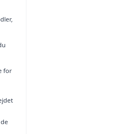
dler,
du
e for
ejdet
 de