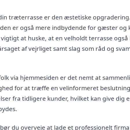
t din træterrasse er den æstetiske opgradering
n den er også mere indbydende for gæster og 
vigtigt at huske, at en velholdt terrasse også
rsaget af vejrliget samt slag som råd og sva
agfolk via hjemmesiden er det nemt at sammenl
lighed for at træffe en velinformeret beslutnin
ser fra tidligere kunder, hvilket kan give dig 
lbydes.
 bør du overveje at lade et professionelt firma