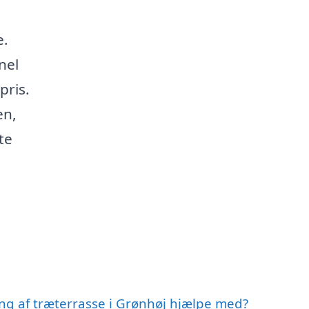
e.
nel
pris.
en,
te
ing af træterrasse i Grønhøj hjælpe med?