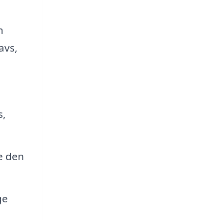
n
avs,
s,
e den
ge