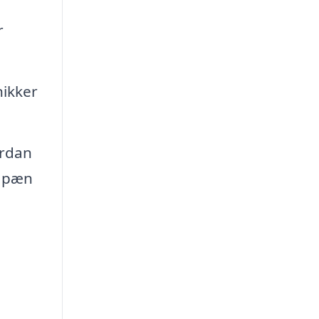
r
nikker
ordan
g pæn