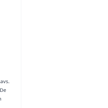
navs.
 De
n