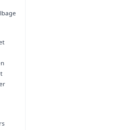
ilbage
et
en
t
er
rs