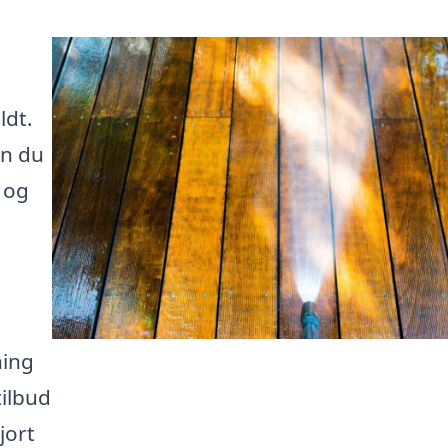
n
ldt.
an du
 og
ning
tilbud
jort