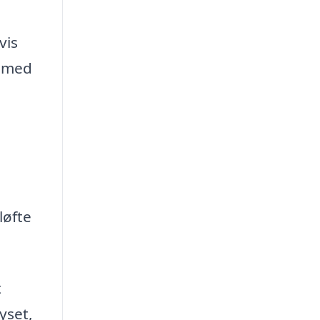
vis
g med
løfte
t
yset,