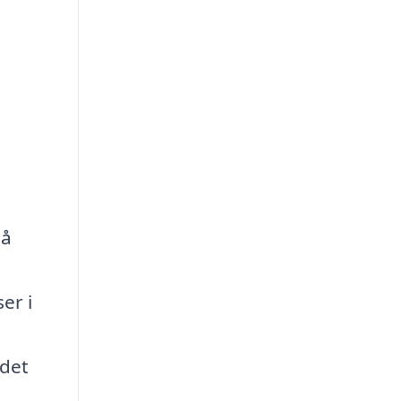
så
er i
 det