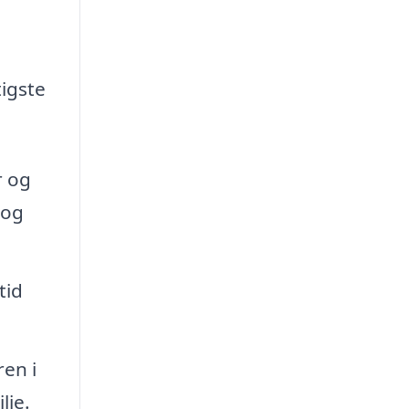
igste
r og
 og
tid
ren i
lie.