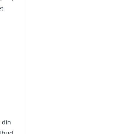
et
 din
ilbud