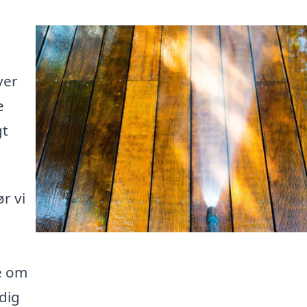
ver
e
gt
r vi
e om
dig