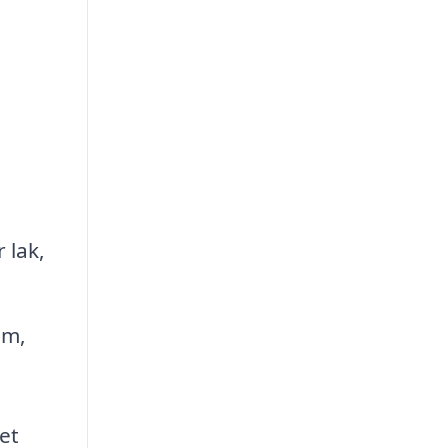
,
 lak,
om,
et