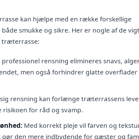
errasse kan hjælpe med en række forskellige
åde smukke og sikre. Her er nogle af de vigt
f træterrasse:
rofessionel rensning elimineres snavs, alge
endet, men også forhindrer glatte overflader
g rensning kan forlænge træterrassens leve
 risikoen for råd og svamp.
kønhed:
Med korrekt pleje vil farven og tekstu
t gør den mere indbydende for gæster og fami