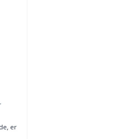
r
de, er