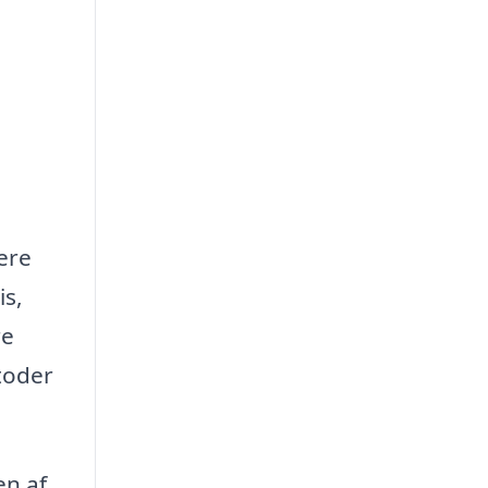
ere
is,
re
toder
en af