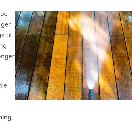
 og
ager
e til
ing
længer
ale
f
ning,