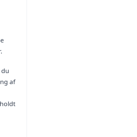
ne
.
 du
ing af
lholdt