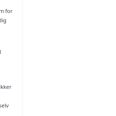
m for
dig
d
t
ikker
selv