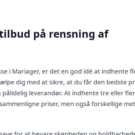
tilbud på rensning af
e i Mariager, er det en god idé at indhente fl
hjælpe dig med at sikre, at du får den bedste pr
ålidelig leverandør. At indhente tre eller fle
at sammenligne priser, men også forskellige me
pgave for at bevare skønheden og holdbarhed