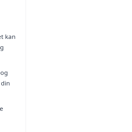
et kan
og
 og
 din
ge