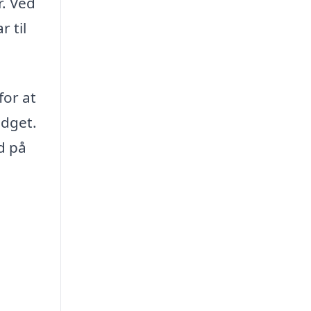
r. Ved
 til
for at
udget.
d på