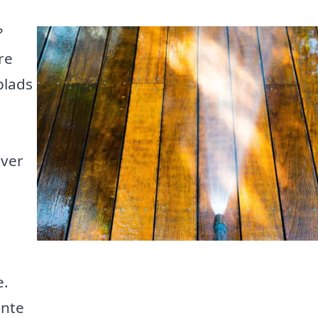
?
re
plads
iver
e.
ente