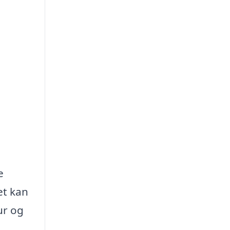
e
et kan
ur og