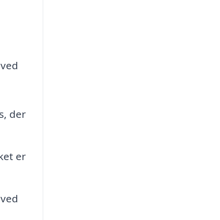
 ved
s, der
ket er
 ved