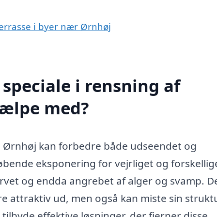
terrasse i byer nær Ørnhøj
speciale i rensning af
hjælpe med?
 i Ørnhøj kan forbedre både udseendet og
bende eksponering for vejrliget og forskellig
arvet og endda angrebet af alger og svamp. D
dre attraktiv ud, men også kan miste sin strukt
 tilbyde effektive løsninger, der fjerner disse