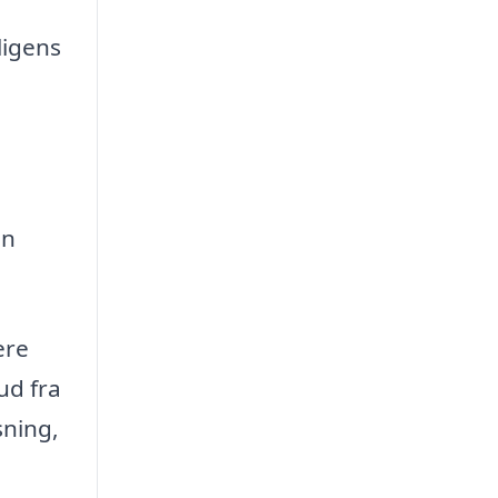
ligens
en
ere
ud fra
sning,