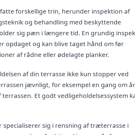
atte forskellige trin, herunder inspektion af
ngsteknik og behandling med beskyttende
older sig pæn i længere tid. En grundig inspe
iver opdaget og kan blive taget hånd om før
oner af rådne eller ødelagte planker.
delsen af din terrasse ikke kun stopper ved
errassen jævnligt, for eksempel en gang om år
 terrassen. Et godt vedligeholdelsessystem k
 specialiserer sig i rensning af træterrasse i