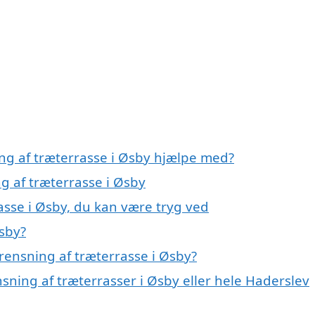
ing af træterrasse i Øsby hjælpe med?
ng af træterrasse i Øsby
asse i Øsby, du kan være tryg ved
Øsby?
rensning af træterrasse i Øsby?
nsning af træterrasser i Øsby eller hele Haderslev