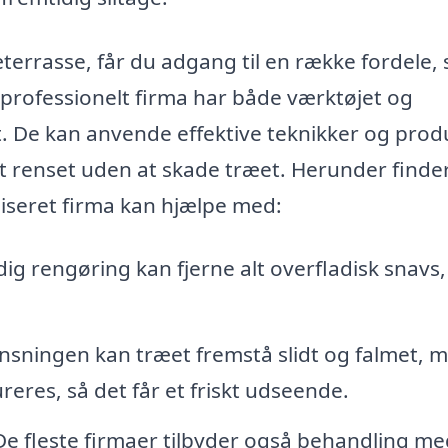
æterrasse, får du adgang til en række fordele,
 professionelt firma har både værktøjet og
kt. De kan anvende effektive teknikker og prod
omt renset uden at skade træet. Herunder finde
liseret firma kan hjælpe med:
ig rengøring kan fjerne alt overfladisk snavs,
nsningen kan træet fremstå slidt og falmet, 
eres, så det får et friskt udseende.
e fleste firmaer tilbyder også behandling me