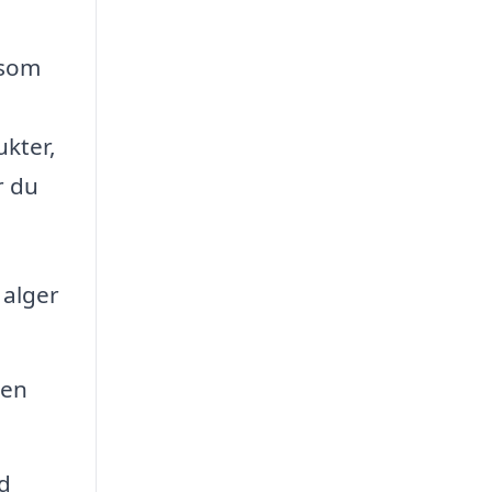
 som
ukter,
r du
 alger
men
d