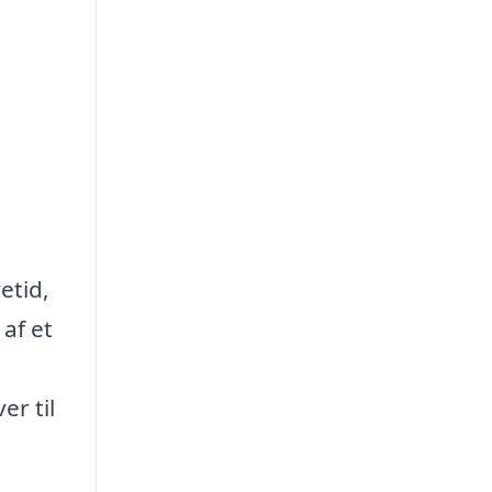
etid,
af et
er til