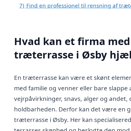
7)
Find en professionel til rensning af træ
Hvad kan et firma med 
træterrasse i Øsby hj
En træterrasse kan være et skønt element
med familie og venner eller bare slappe a
vejrpåvirkninger, snavs, alger og andet
holdbarheden. Derfor kan det være en go
træterrasse i Øsby. Her kan specialiser
terrasses skønhed og beskytte den mod f