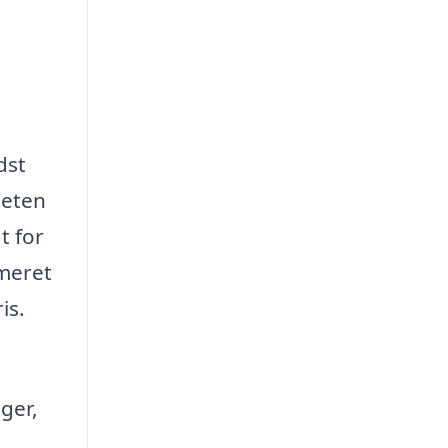
dst
iteten
t for
rmeret
is.
ger,