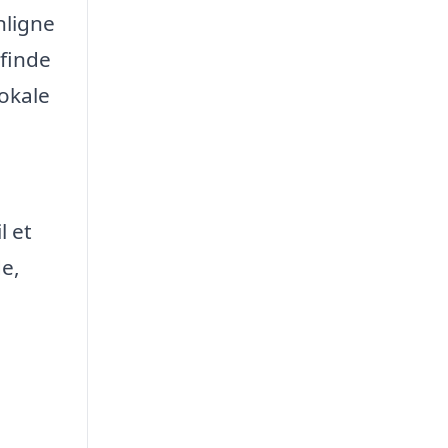
nligne
 finde
lokale
l et
de,