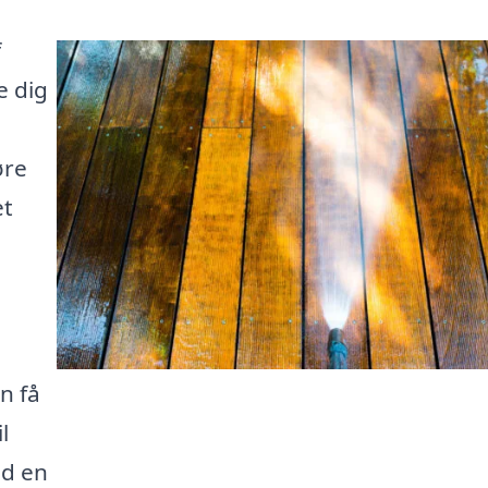
f
e dig
øre
et
e
n få
l
d en