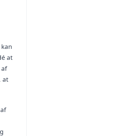
e kan
dé at
 af
 at
 af
og