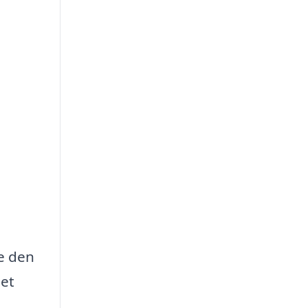
de den
det