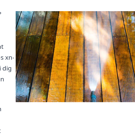
?
nt
s xn-
 dig
an
n
t