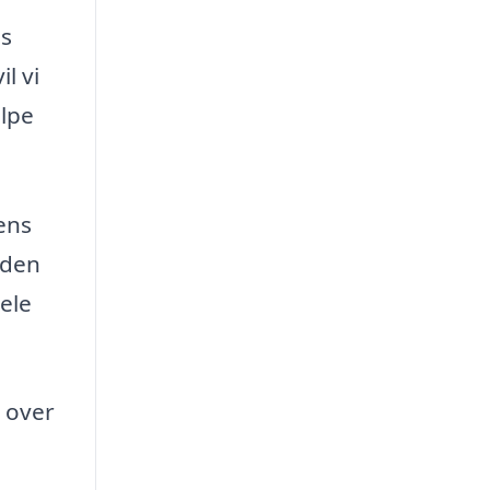
ns
l vi
ælpe
ens
 den
ele
 over