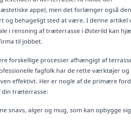
 æstetiske appel, men det forlænger også de
ert og behageligt sted at være. I denne artikel vi
e i rensning af træterrasse i Østerild kan hj
rma til jobbet.
ere forskellige processer afhængigt af terrass
rofessionelle fagfolk har de rette værktøjer og
ven effektivt. Her er nogle af de primære ford
f din træterrasse:
rne snavs, alger og mug, som kan opbygge sig