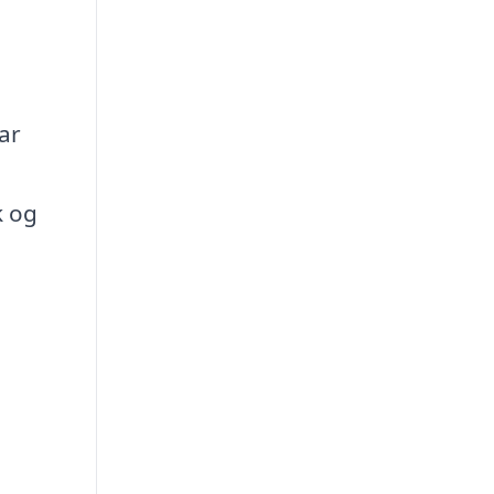
ar
k og