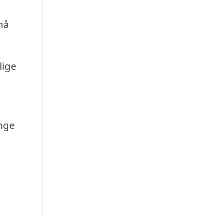
nå
lige
ænge