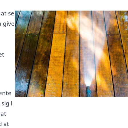
 at se
n give
et
ente
sig i
 at
d at