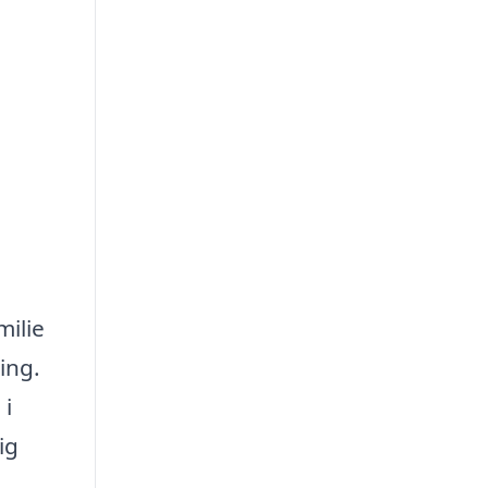
milie
ing.
 i
ig