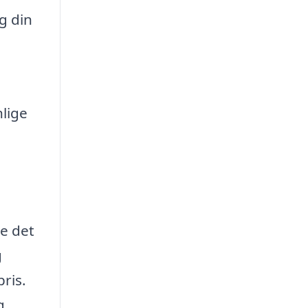
g din
nlige
de det
g
pris.
g