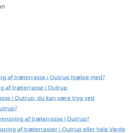
an
ing af træterrasse i Outrup hjælpe med?
ng af træterrasse i Outrup
asse i Outrup, du kan være tryg ved
Outrup?
rensning af træterrasse i Outrup?
nsning af træterrasser i Outrup eller hele Varde