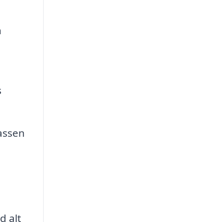
n
s
rassen
d alt