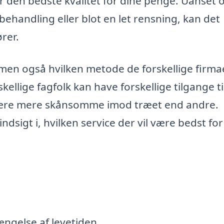
får den bedste kvalitet for dine penge. Uanset
behandling eller blot en let rensning, kan det
rer.
, men også hvilken metode de forskellige firma
kellige fagfolk kan have forskellige tilgange ti
 være mere skånsomme imod træet end andre.
dsigt i, hvilken service der vil være bedst for
ængelse af levetiden