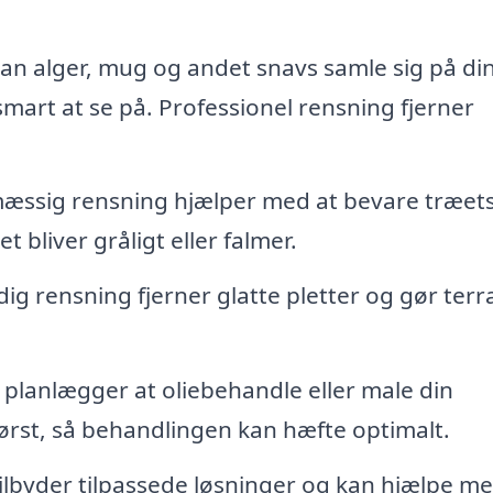
an alger, mug og andet snavs samle sig på di
mart at se på. Professionel rensning fjerner
ssig rensning hjælper med at bevare træet
 bliver gråligt eller falmer.
ig rensning fjerner glatte pletter og gør ter
 planlægger at oliebehandle eller male din
 først, så behandlingen kan hæfte optimalt.
lbyder tilpassede løsninger og kan hjælpe me