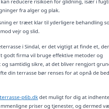
kan reducere risikoen for glidning, især i fugt
gninger fra alger og plak.
sning er træet klar til yderligere behandling 
 mod vejr og slid.
errasse i Sindal, er det vigtigt at finde et, de
t godt firma vil bruge effektive metoder og
 samtidig sikre, at det bliver rengjort grun
fte din terrasse bør renses for at opnå de be
rterrasse-p6b.dk
det muligt for dig at indhente
n sammenligne priser og tjenester, og dermed v