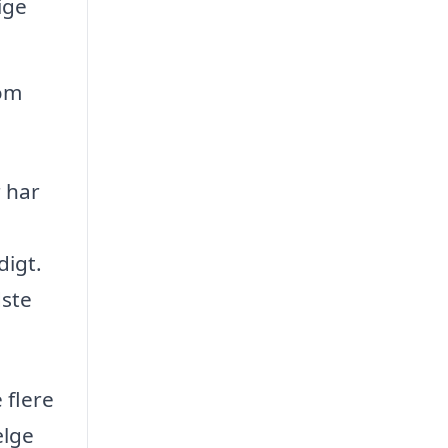
ige
som
r har
digt.
dste
 flere
ælge