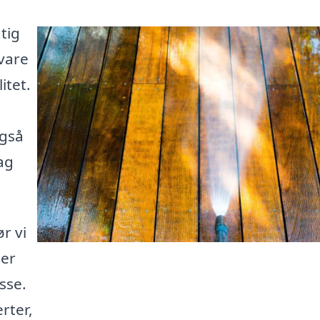
tig
vare
itet.
gså
ag
r vi
der
sse.
rter,