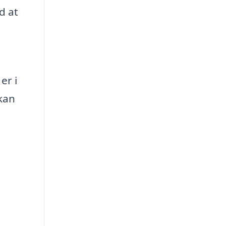
d at
er i
 kan