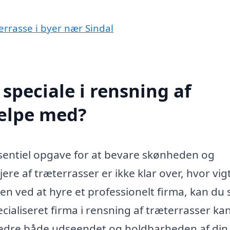
terrasse i byer nær Sindal
speciale i rensning af
jælpe med?
ssentiel opgave for at bevare skønheden og
re af træterrasser er ikke klar over, hvor vig
en ved at hyre et professionelt firma, kan du s
ecialiseret firma i rensning af træterrasser ka
rbedre både udseendet og holdbarheden af din