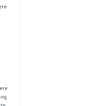
ere
lere
 og
tte