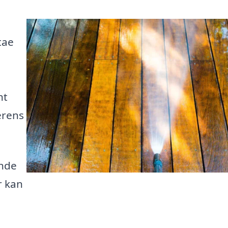
tae
nt
erens
inde
r kan