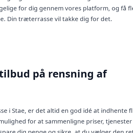
gelige for dig gennem vores platform, og få fl
e. Din træterrasse vil takke dig for det.
tilbud på rensning af
e i Stae, er det altid en god idé at indhente f
ig mulighed for at sammenligne priser, tjenester
n spare dig penge og sikre, at du vælger den re