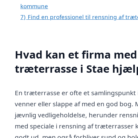
kommune
7)
Find en professionel til rensning af træ
Hvad kan et firma med 
træterrasse i Stae hjæ
En træterrasse er ofte et samlingspunkt 
venner eller slappe af med en god bog. M
jævnlig vedligeholdelse, herunder rensnin
med speciale i rensning af træterrasser k
godt ud, men også forbliver sund og hol