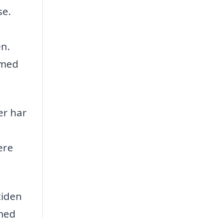
se.
en.
 med
er har
ere
tiden
 med