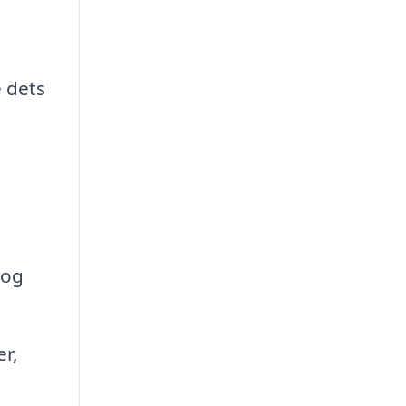
 dets
 og
r,