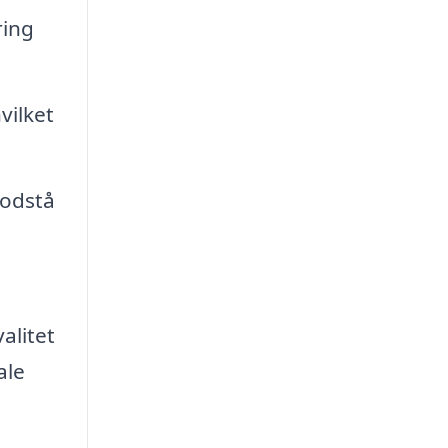
ring
vilket
modstå
alitet
ale