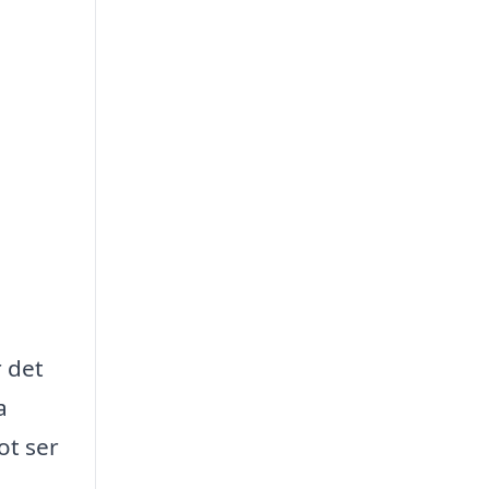
r det
a
ot ser