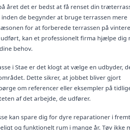
på året det er bedst at få renset din træterras
, inden de begynder at bruge terrassen mere
sæsonen for at forberede terrassen på vinter
udført, kan et professionelt firma hjælpe dig
 dine behov.
sse i Stae er det klogt at vælge en udbyder, d
rådet. Dette sikrer, at jobbet bliver gjort
spørge om referencer eller eksempler på tidlig
teten af det arbejde, de udfører.
sse kan spare dig for dyre reparationer i frem
ggeligt og funktionelt rum i mange år. Tøv ikke