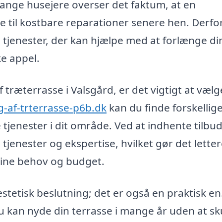
Mange husejere overser det faktum, at en
e til kostbare reparationer senere hen. Derfo
e tjenester, der kan hjælpe med at forlænge di
ke appel.
f træterrasse i Valsgård, er det vigtigt at væl
g-af-trterrasse-p6b.dk
kan du finde forskellig
e tjenester i dit område. Ved at indhente tilbud
tjenester og ekspertise, hvilket gør det letter
 dine behov og budget.
stetisk beslutning; det er også en praktisk en
u kan nyde din terrasse i mange år uden at sk