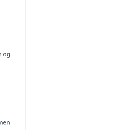
s og
 men