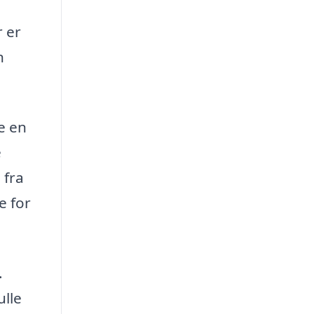
r er
n
ge en
e
 fra
e for
.
ulle