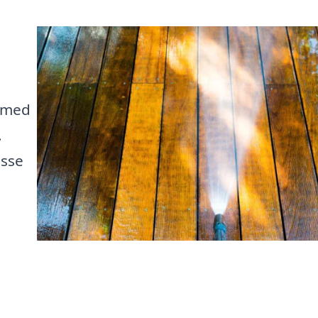
g med
.
asse
e