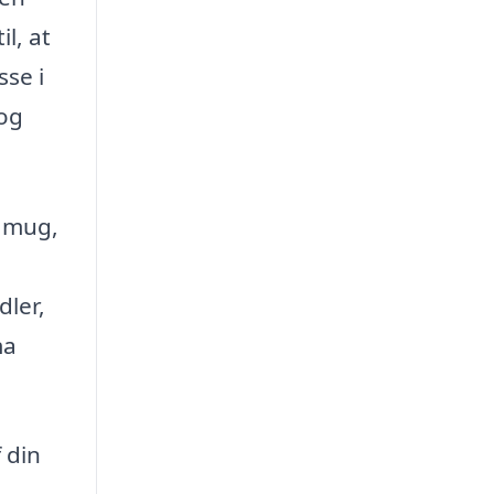
l, at
se i
 og
g mug,
dler,
ma
 din