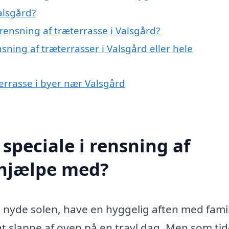
alsgård?
rensning af træterrasse i Valsgård?
sning af træterrasser i Valsgård eller hele
terrasse i byer nær Valsgård
speciale i rensning af
 hjælpe med?
 nyde solen, have en hyggelig aften med fami
il at slappe af oven på en travl dag. Men som ti