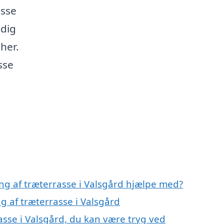
asse
ndig
her.
sse
ng af træterrasse i Valsgård hjælpe med?
g af træterrasse i Valsgård
asse i Valsgård, du kan være tryg ved