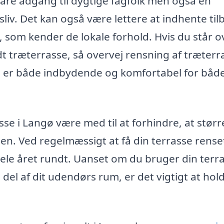
 bare adgang til dygtige fagfolk men også en
sliv. Det kan også være lettere at indhente til
e, som kender de lokale forhold. Hvis du står o
dt træterrasse, så overvej rensning af træterra
m er både indbydende og komfortabel for både
sse i Langø være med til at forhindre, at størr
en. Ved regelmæssigt at få din terrasse rense
 hele året rundt. Uanset om du bruger din terr
en del af dit udendørs rum, er det vigtigt at hol