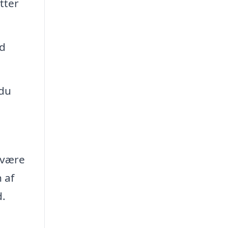
tter
ed
 du
u være
 af
d.