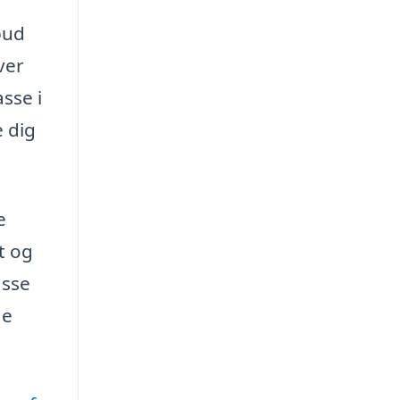
bud
ver
sse i
 dig
e
t og
asse
de