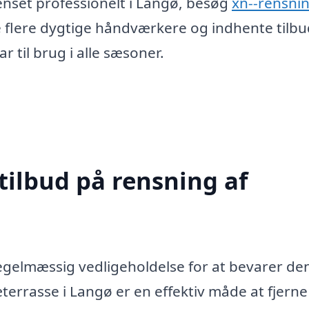
renset professionelt i Langø, besøg
xn--rensnin
e flere dygtige håndværkere og indhente tilbu
r til brug i alle sæsoner.
tilbud på rensning af
egelmæssig vedligeholdelse for at bevarer de
errasse i Langø er en effektiv måde at fjerne