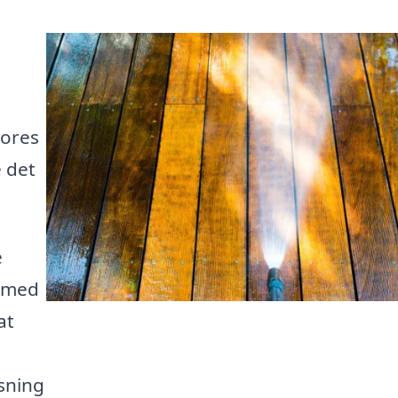
vores
e det
e
g med
at
øsning