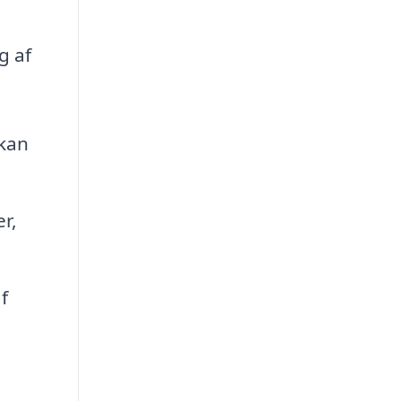
g af
 kan
r,
f