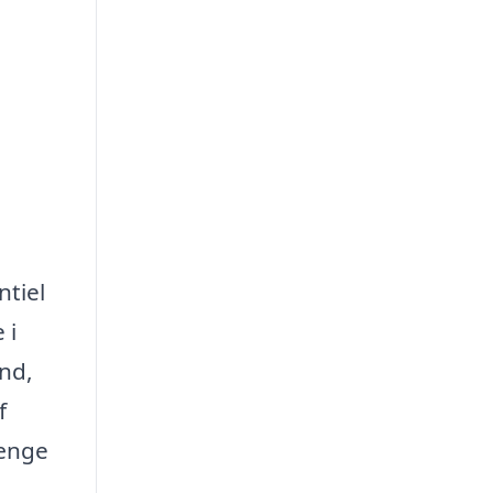
ntiel
 i
and,
f
længe