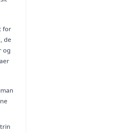
 for
, de
r og
maer
, man
rne
trin