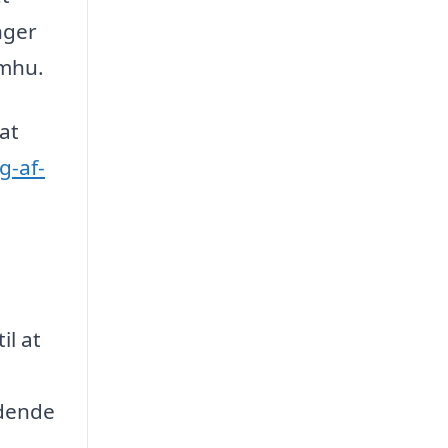
nger
omhu.
at
g-af-
il at
ldende