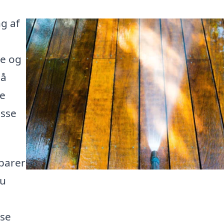
g af
se og
på
ge
asse
sparer
du
sse