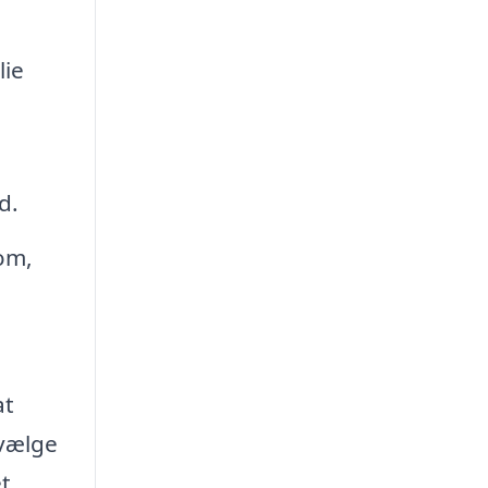
lie
d.
om,
at
 vælge
et