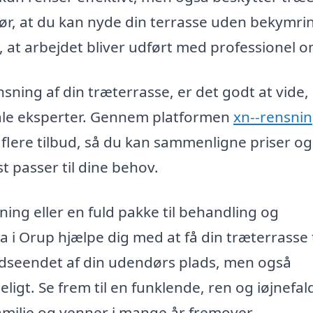
ør, at du kan nyde din terrasse uden bekymri
, at arbejdet bliver udført med professionel 
ning af din træterrasse, er det godt at vide, 
okale eksperter. Gennem platformen
xn--rensnin
lere tilbud, så du kan sammenligne priser og
t passer til dine behov.
ng eller en fuld pakke til behandling og
a i Orup hjælpe dig med at få din træterrasse t
 udseendet af din udendørs plads, men også
ligt. Se frem til en funklende, ren og iøjnefa
familie og venner i mange år fremover.