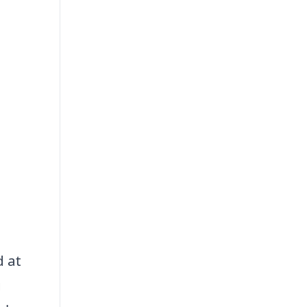
d at
g