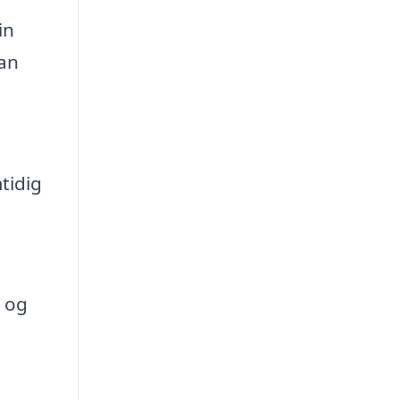
in
kan
tidig
 og