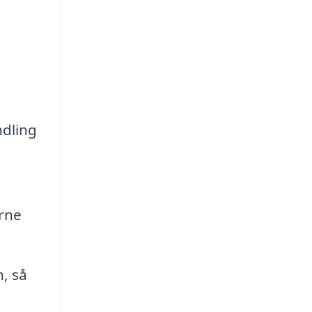
ndling
g
erne
, så