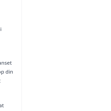
i
anset
op din
t
at