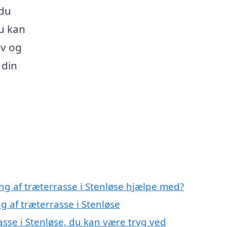
 du
du kan
ov og
 din
ng af træterrasse i Stenløse hjælpe med?
g af træterrasse i Stenløse
asse i Stenløse, du kan være tryg ved