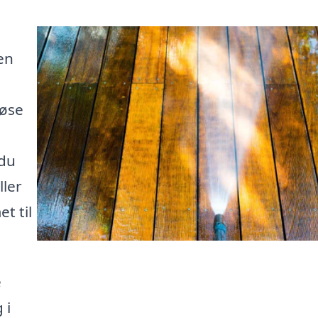
en
løse
 du
ller
t til
e
 i