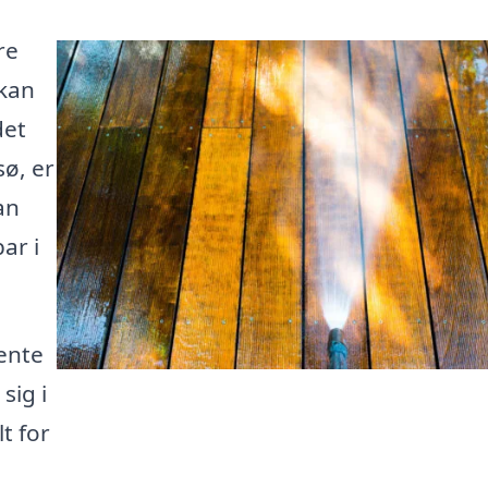
re
 kan
det
sø, er
an
ar i
ente
sig i
t for