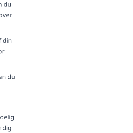
n du
 over
f din
or
an du
idelig
 dig