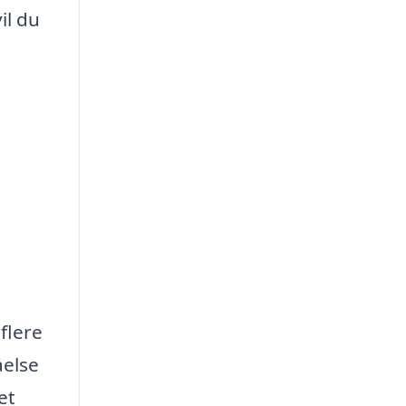
il du
flere
åelse
et