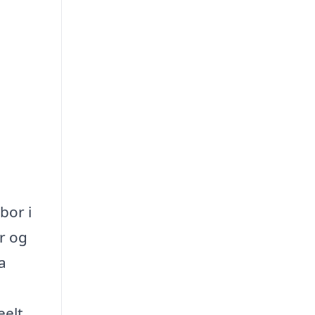
bor i
r og
a
eelt