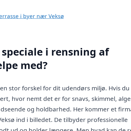
terrasse i byer nær Veksø
speciale i rensning af
ælpe med?
n stor forskel for dit udendørs miljø. Hvis du 
ert, hvor nemt det er for snavs, skimmel, alge
 udseende og holdbarhed. Her kommer et firm
eksø ind i billedet. De tilbyder professionelle
r godt ud og holder længere. Men hvad kan de r