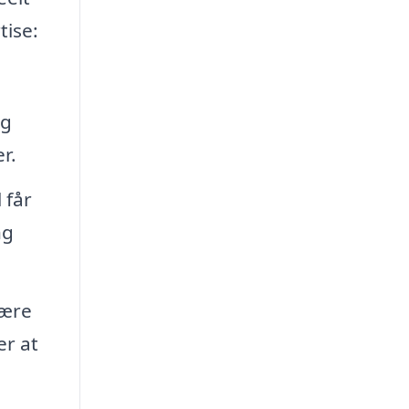
tise:
og
r.
 får
ng
være
er at