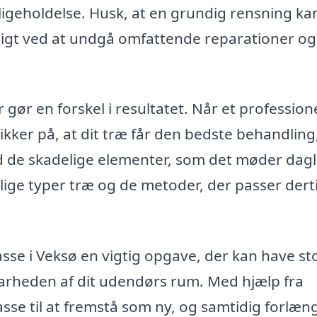
dligeholdelse. Husk, at en grundig rensning ka
sigt ved at undgå omfattende reparationer og
 gør en forskel i resultatet. Når et profession
kker på, at dit træ får den bedste behandling
d de skadelige elementer, som det møder dagl
lige typer træ og de metoder, der passer derti
se i Veksø en vigtig opgave, der kan have st
arheden af dit udendørs rum. Med hjælp fra
asse til at fremstå som ny, og samtidig forlæn