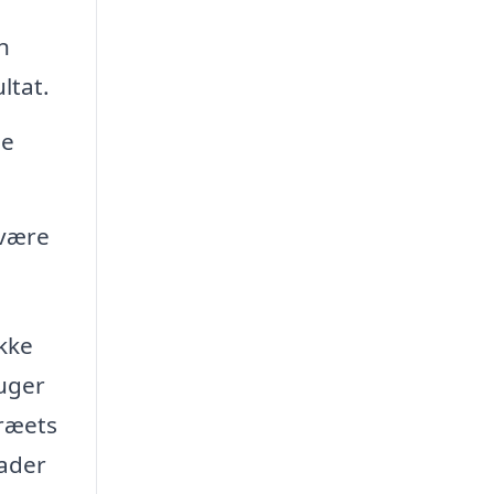
n
ltat.
de
 være
ække
ruger
træets
lader