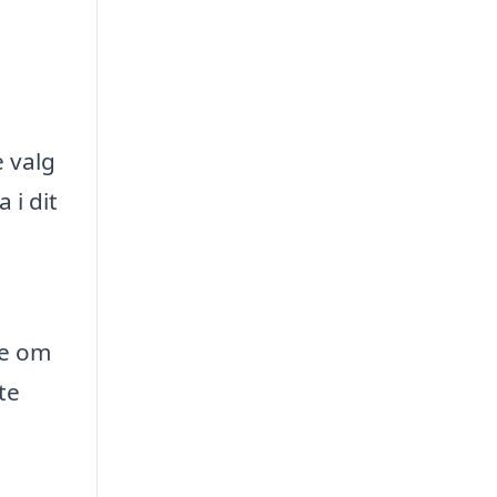
 valg
 i dit
ge om
te