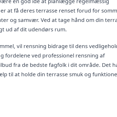
t være en god idé at planlægge regelmæssig
er at få deres terrasse renset forud for som
nter og samvær. Ved at tage hånd om din terra
igt ud af dit udendørs rum.
mmel, vil rensning bidrage til dens vedligehol
ag fordelene ved professionel rensning af
ilbud fra de bedste fagfolk i dit område. Det h
ælp til at holde din terrasse smuk og funktionel