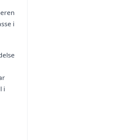
meren
sse i
delse
ar
 i