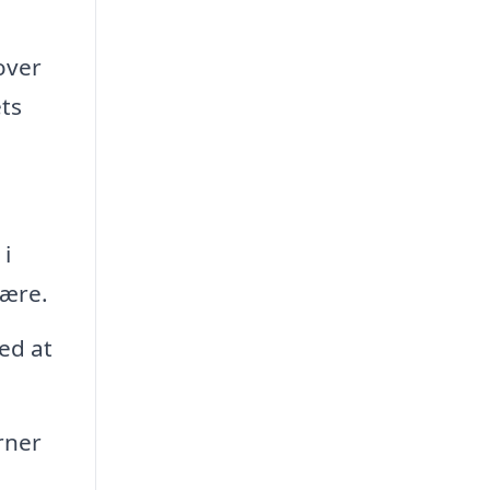
over
ts
i
fære.
ed at
rner