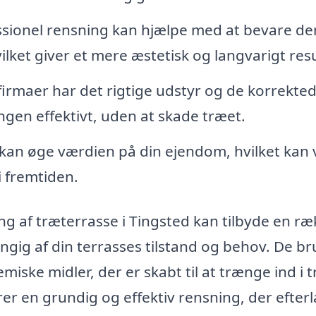
sionel rensning kan hjælpe med at bevare de
vilket giver et mere æstetisk og langvarigt resu
firmaer har det rigtige udstyr og de korrekte
ngen effektivt, uden at skade træet.
 kan øge værdien på din ejendom, hvilket kan
i fremtiden.
ng af træterrasse i Tingsted kan tilbyde en r
ængig af din terrasses tilstand og behov. De b
miske midler, der er skabt til at trænge ind i 
rer en grundig og effektiv rensning, der efter