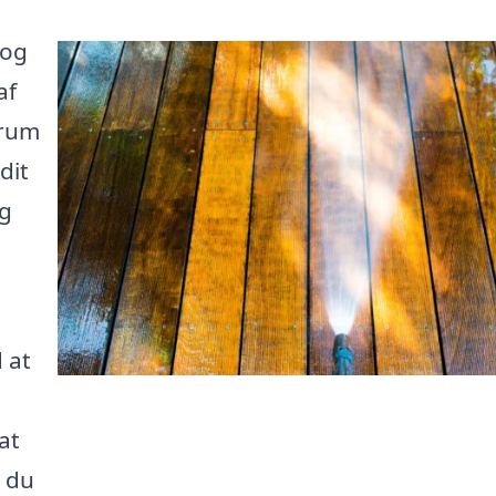
 og
af
 rum
dit
ng
 at
at
å du