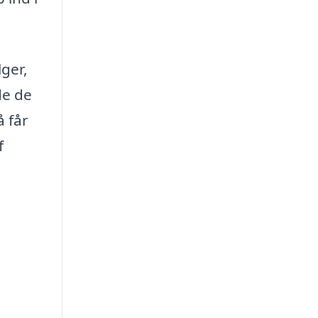
lger,
de de
å får
f