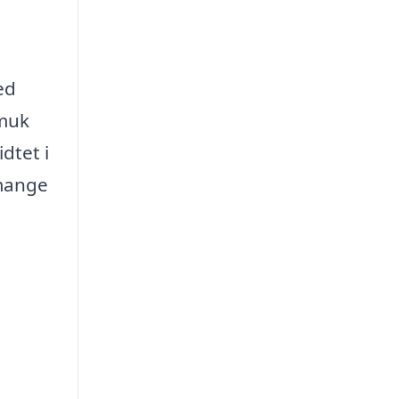
ed
smuk
dtet i
 mange