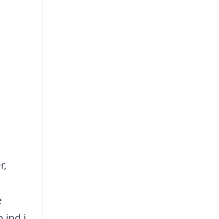
r,
e
 ind i