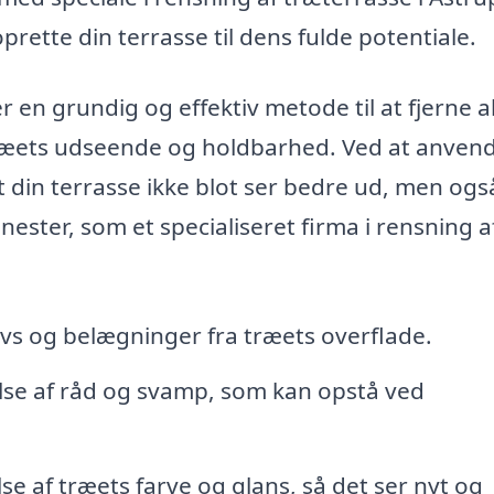
rette din terrasse til dens fulde potentiale.
r en grundig og effektiv metode til at fjerne a
ræets udseende og holdbarhed. Ved at anven
t din terrasse ikke blot ser bedre ud, men ogs
nester, som et specialiseret firma i rensning a
avs og belægninger fra træets overflade.
se af råd og svamp, som kan opstå ved
e af træets farve og glans, så det ser nyt og