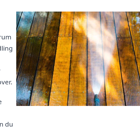
 rum
dling
r
ver.
e
n du