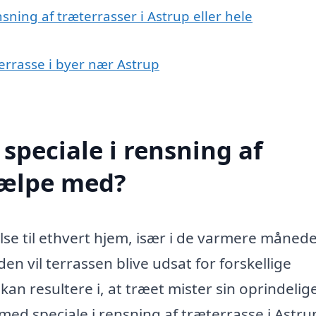
sning af træterrasser i Astrup eller hele
terrasse i byer nær Astrup
speciale i rensning af
jælpe med?
else til ethvert hjem, især i de varmere månede
n vil terrassen blive udsat for forskellige
kan resultere i, at træet mister sin oprindelig
d speciale i rensning af træterrasse i Astrup