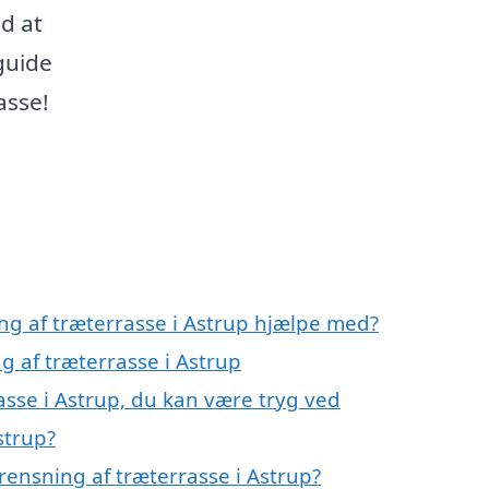
ed at
 guide
asse!
ng af træterrasse i Astrup hjælpe med?
g af træterrasse i Astrup
asse i Astrup, du kan være tryg ved
strup?
rensning af træterrasse i Astrup?