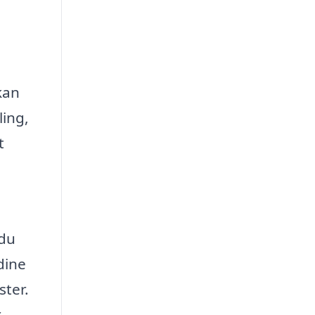
kan
ling,
t
 du
dine
ster.
r