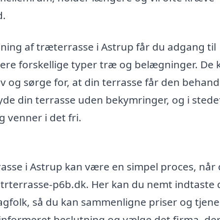
d.
ning af træterrasse i Astrup får du adgang til
ere forskellige typer træ og belægninger. De 
v og sørge for, at din terrasse får den behand
nyde din terrasse uden bekymringer, og i stede
 venner i det fri.
rasse i Astrup kan være en simpel proces, når
trterrasse-p6b.dk. Her kan du nemt indtaste 
 fagfolk, så du kan sammenligne priser og tjene
n informeret beslutning og vælge det firma, de