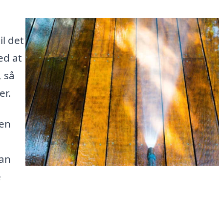
l det
ed at
, så
er.
 en
kan
e