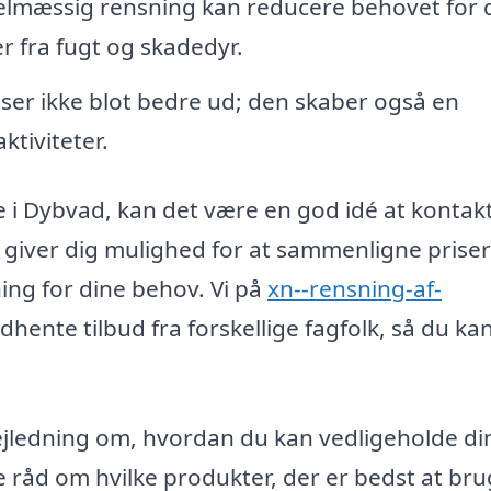
lmæssig rensning kan reducere behovet for 
r fra fugt og skadedyr.
ser ikke blot bedre ud; den skaber også en
tiviteter.
e i Dybvad, kan det være en god idé at kontak
tte giver dig mulighed for at sammenligne prise
ning for dine behov. Vi på
xn--rensning-af-
ndhente tilbud fra forskellige fagfolk, så du ka
jledning om, hvordan du kan vedligeholde di
e råd om hvilke produkter, der er bedst at bru