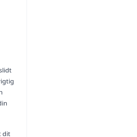
slidt
igtig
n
din
 dit