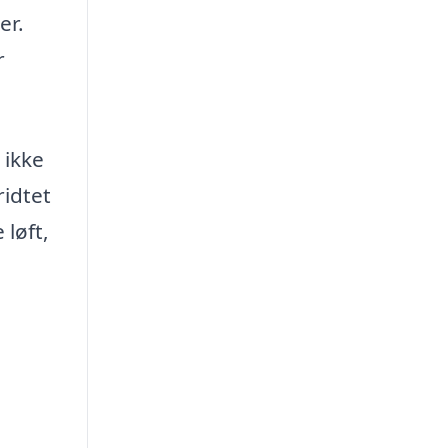
er.
r
 ikke
idtet
 løft,