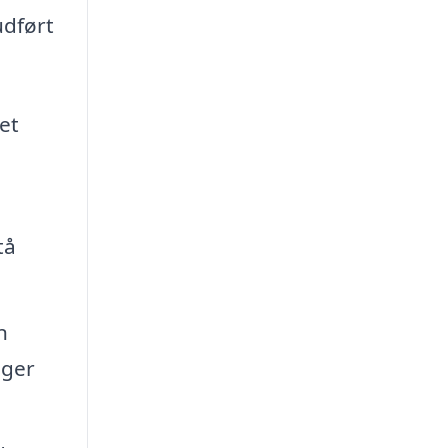
udført
et
tå
n
nger