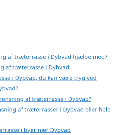
ing af træterrasse i Dybvad hjælpe med?
ng af træterrasse i Dybvad
asse i Dybvad, du kan være tryg ved
Dybvad?
rensning af træterrasse i Dybvad?
nsning af træterrasser i Dybvad eller hele
æterrasse i byer nær Dybvad