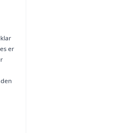
klar
ces er
er
inden
d