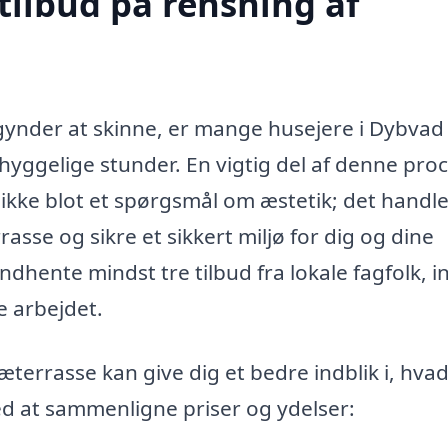
tilbud på rensning af
nder at skinne, er mange husejere i Dybvad 
l hyggelige stunder. En vigtig del af denne pro
 ikke blot et spørgsmål om æstetik; det handl
asse og sikre et sikkert miljø for dig og dine
indhente mindst tre tilbud fra lokale fagfolk, 
e arbejdet.
ræterrasse kan give dig et bedre indblik i, hva
ved at sammenligne priser og ydelser: