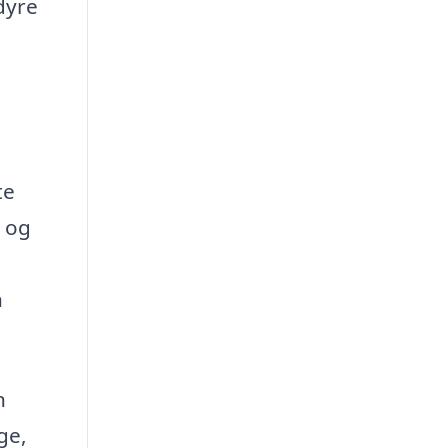
dyre
te
r og
n
n
ge,