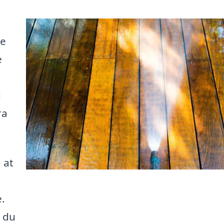
re
e
u
ra
 at
e.
n du