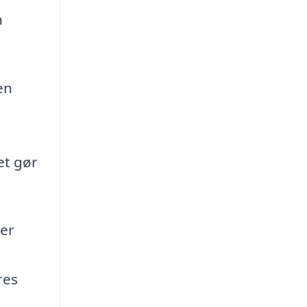
n
en
et gør
ker
res