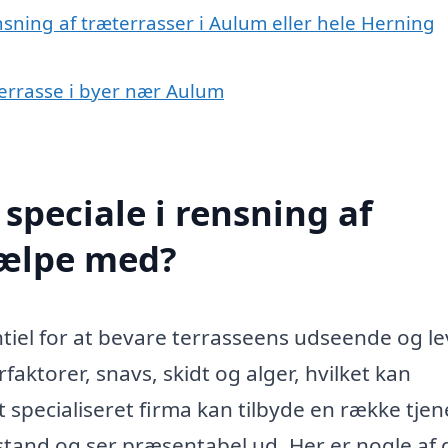
nsning af træterrasser i Aulum eller hele Herning
æterrasse i byer nær Aulum
speciale i rensning af
jælpe med?
tiel for at bevare terrasseens udseende og le
rfaktorer, snavs, skidt og alger, hvilket kan
 Et specialiseret firma kan tilbyde en række tjen
d stand og ser præsentabel ud. Her er nogle af 