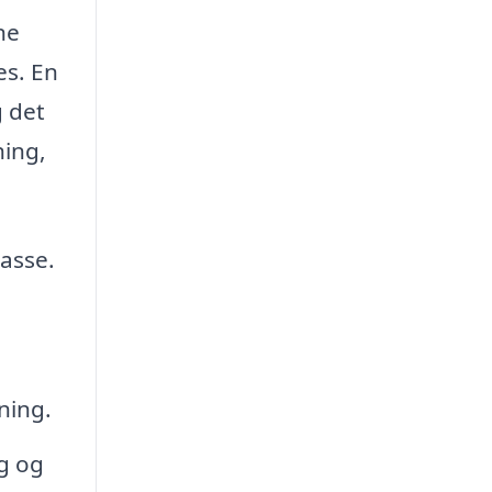
ne
es. En
g det
ning,
asse.
ning.
g og