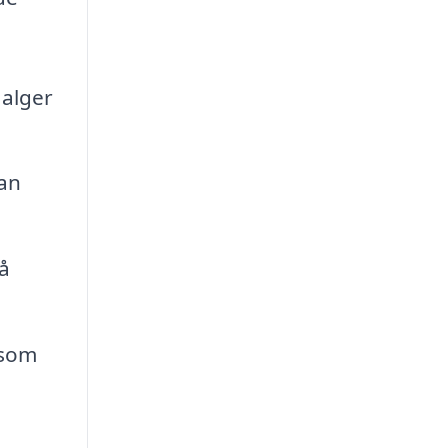
 alger
kan
å
 som