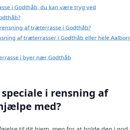
rasse i Godthåb, du kan være tryg ved
Godthåb?
rensning af træterrasse i Godthåb?
nsning af træterrasser i Godthåb eller hele Aalbor
æterrasse i byer nær Godthåb
speciale i rensning af
 hjælpe med?
øjelse til dit hjem, men for at holde den i god