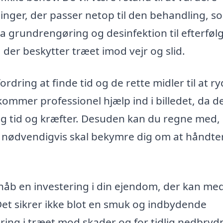
ninger, der passer netop til den behandling, s
fra grundrengøring og desinfektion til efterfø
der beskytter træet imod vejr og slid.
dring at finde tid og de rette midler til at r
ommer professionel hjælp ind i billedet, da d
ig tid og kræfter. Desuden kan du regne med, 
ke nødvendigvis skal bekymre dig om at håndte
dthåb en investering i din ejendom, der kan me
Det sikrer ikke blot en smuk og indbydende
ring i træet mod skader og for tidlig nedbryd