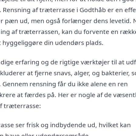
 Rensning af træterrasse i Godthåb er en effe
 ser pæn ud, men også forlænger dens levetid. 
sning af træterrassen, kan du forvente en rækk
 at hyggeliggøre din udendørs plads.
ige erfaring og de rigtige værktøjer til at ud
kluderer at fjerne snavs, alger, og bakterier, 
. Gennem rensning får du ikke alene en ren
ikrere at færdes på. Her er nogle af de væsent
f træterrasse:
asse ser frisk og indbydende ud, hvilket kan
in have eller udendørsområde.