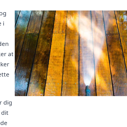
 og
 i
den
er at
sker
ette
r dig
 dit
nde