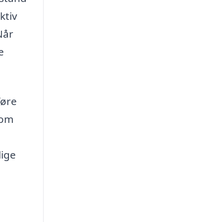
ktiv
Når
e
føre
som
lige