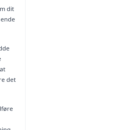
om dit
lgende
ydde
e
at
re det
dføre
ning.