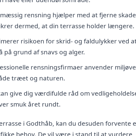
mæssig rensning hjælper med at fjerne skade
ikrer dermed, at din terrasse holder længere.
merer risikoen for skrid- og faldulykker ved a
tå på grund af snavs og alger.
ssionelle rensningsfirmaer anvender miljøve
de træet og naturen.
an give dig værdifulde råd om vedligeholdels
iver smuk året rundt.
æterrasse i Godthåb, kan du desuden forvente 
ikke behov. De vil være i stand til at vurdere