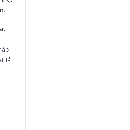
n.
at
thåb
t få