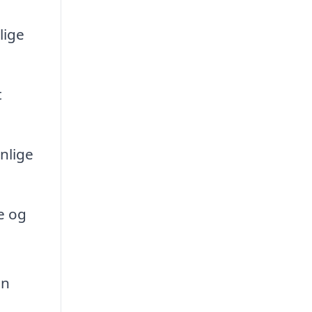
lige
t
nlige
e og
en