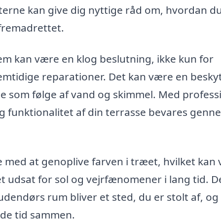
erne kan give dig nyttige råd om, hvordan d
fremadrettet.
Lem kan være en klog beslutning, ikke kun for
emtidige reparationer. Det kan være en besky
 som følge af vand og skimmel. Med profess
og funktionalitet af din terrasse bevares genn
med at genoplive farven i træet, hvilket kan
ret udsat for sol og vejrfænomener i lang tid. 
 udendørs rum bliver et sted, du er stolt af, og
nyde tid sammen.