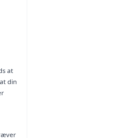
ds at
at din
er
kræver