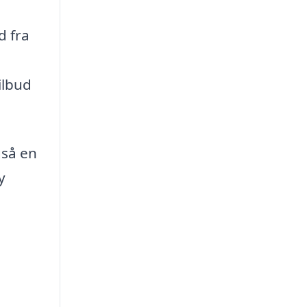
d fra
ilbud
gså en
y