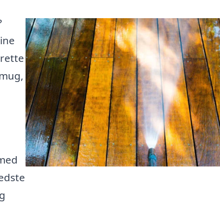
?
ine
 rette
 mug,
l
 med
bedste
og