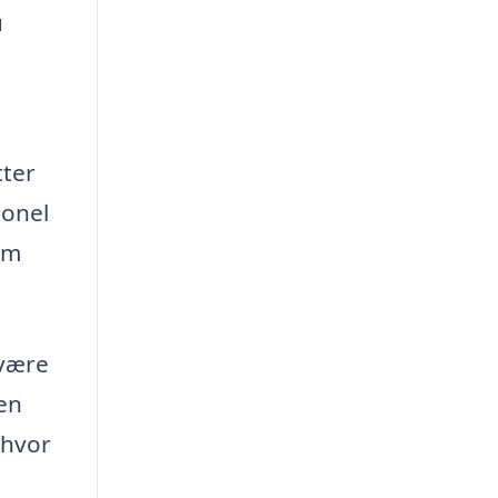
u
tter
ionel
em
 være
Den
 hvor