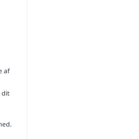
e af
 dit
hed.