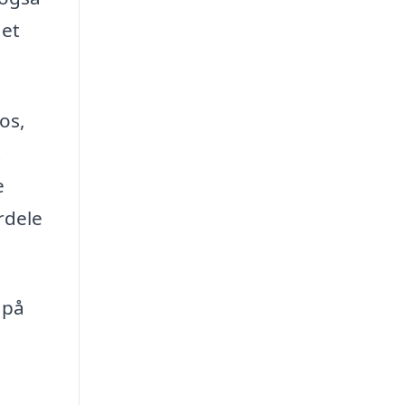
 et
os,
t
e
rdele
 på