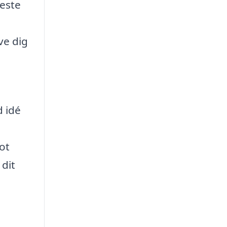
leste
ve dig
d idé
lot
 dit