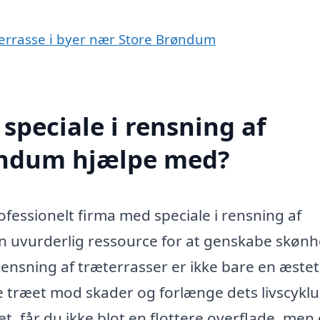
æterrasse i byer nær Store Brøndum
speciale i rensning af
røndum hjælpe med?
professionelt firma med speciale i rensning af
n uvurderlig ressource for at genskabe skøn
Rensning af træterrasser er ikke bare en æstet
 træet mod skader og forlænge dets livscyklu
t, får du ikke blot en flottere overflade, men