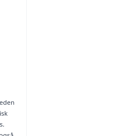
heden
isk
s.
 også