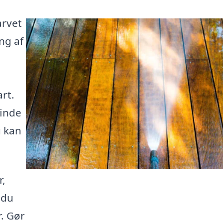
arvet
ng af
rt.
finde
u kan
r,
 du
r. Gør