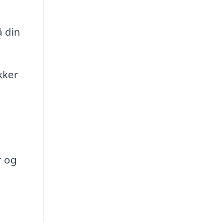
 din
kker
r og