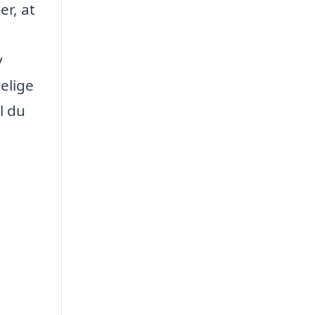
er, at
v
elige
l du