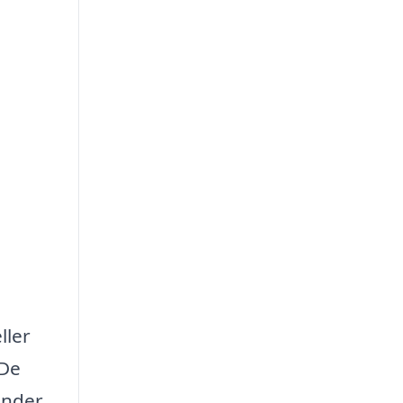
ller
 De
tunder