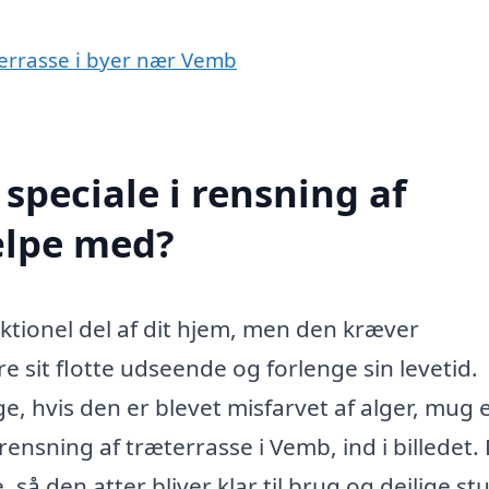
æterrasse i byer nær Vemb
speciale i rensning af
ælpe med?
tionel del af dit hjem, men den kræver
 sit flotte udseende og forlenge sin levetid.
, hvis den er blevet misfarvet af alger, mug e
ensning af træterrasse i Vemb, ind i billedet.
 så den atter bliver klar til brug og dejlige s