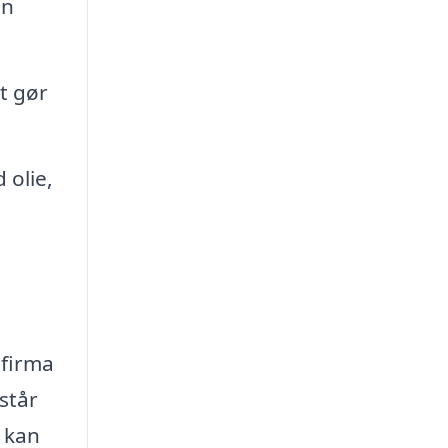
en
t gør
 olie,
 firma
står
 kan