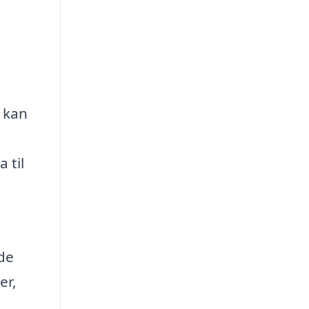
m kan
 til
 de
er,