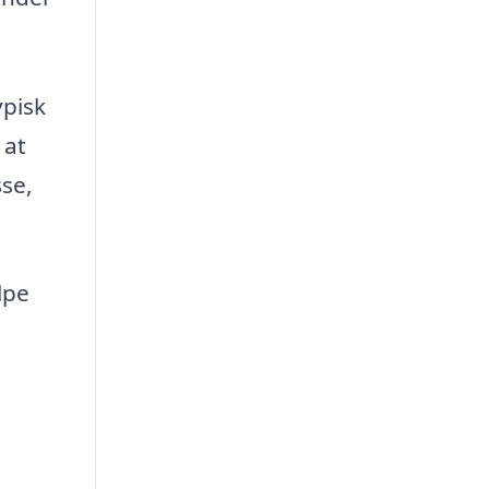
ypisk
 at
sse,
lpe