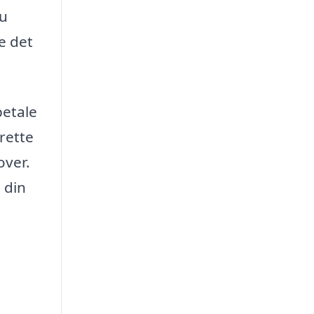
du
e det
betale
rette
over.
 din