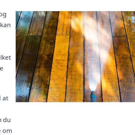
 og
 kan
lket
de
 at
m du
e om